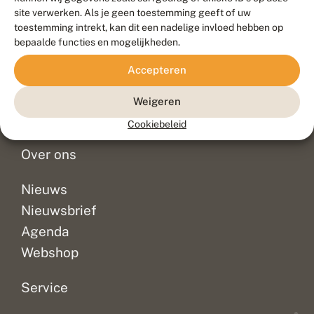
Duurzaam ontwikkeld door
Go2People
, ontworpen door
site verwerken. Als je geen toestemming geeft of uw
Blue Field Agency
toestemming intrekt, kan dit een nadelige invloed hebben op
Privacy
bepaalde functies en mogelijkheden.
Contact
Disclaimer
Accepteren
Sitemap
Veelgestelde vragen
Waarnemingen
Weigeren
Doneer
Cookiebeleid
Over ons
Nieuws
Nieuwsbrief
Agenda
Webshop
Service