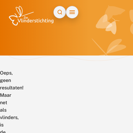
Doorgaan naar inhoud
Oeps,
geen
resultaten!
Maar
net
als
vlinders,
is
de