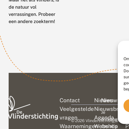
de natuur vol
verrassingen. Probeer
een andere zoekterm!
Om
co
Do
su
ge
be
Contact
Nieuws
Nieuwsbri
C
Veelgestelde
Nieuwsbrief
D
Je
vragen
Agenda
V
ontvangt
© 2026 Vlinderstichting
|
Duurza
Waarnemingen
Webshop
P
dan alle