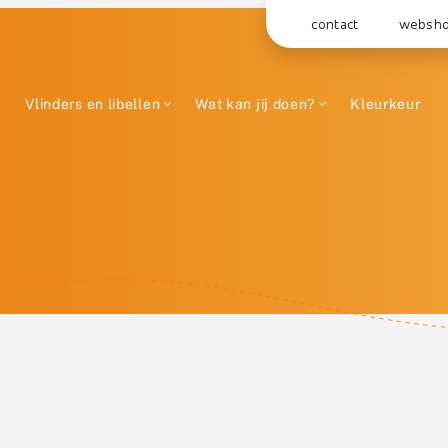
contact
websh
Vlinders en libellen
Wat kan jij doen?
Kleurkeur