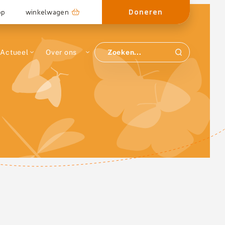
Doneren
op
winkelwagen
Actueel
Over ons