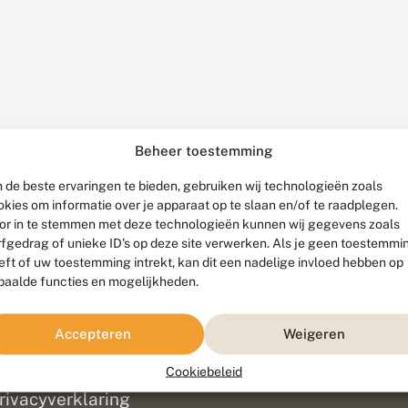
Beheer toestemming
 de beste ervaringen te bieden, gebruiken wij technologieën zoals
okies om informatie over je apparaat op te slaan en/of te raadplegen.
or in te stemmen met deze technologieën kunnen wij gegevens zoals
rfgedrag of unieke ID's op deze site verwerken. Als je geen toestemmi
eft of uw toestemming intrekt, kan dit een nadelige invloed hebben op
paalde functies en mogelijkheden.
ef
olofon
Accepteren
Weigeren
isclaimer
erantwoording
Cookiebeleid
am ontwikkeld door
Go2People
, ontworpen door
Blue Field Agency
|
Pr
rivacyverklaring