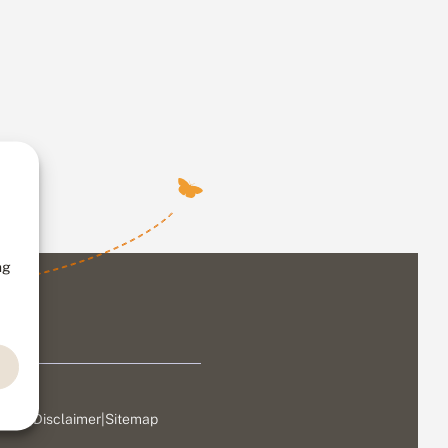
ng
ivacy
|
Disclaimer
|
Sitemap