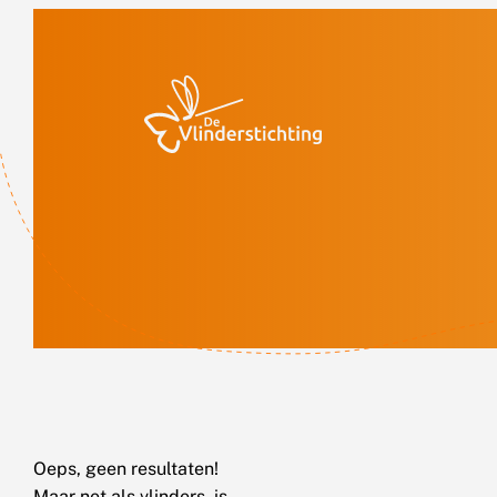
Doorgaan naar inhoud
Oeps, geen resultaten!
Maar net als vlinders, is