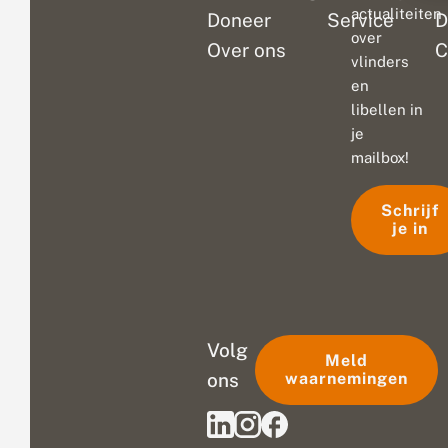
actualiteiten
Doneer
Service
D
over
Over ons
C
vlinders
en
libellen in
je
mailbox!
Schrijf
je in
Volg
Meld
ons
waarnemingen