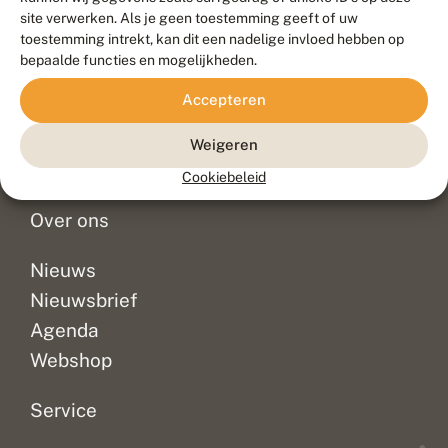
Duurzaam ontwikkeld door
Go2People
, ontworpen door
site verwerken. Als je geen toestemming geeft of uw
Blue Field Agency
toestemming intrekt, kan dit een nadelige invloed hebben op
Privacy
bepaalde functies en mogelijkheden.
Contact
Disclaimer
Accepteren
Sitemap
Veelgestelde vragen
Waarnemingen
Weigeren
Doneer
Cookiebeleid
Over ons
Nieuws
Nieuwsbrief
Agenda
Webshop
Service