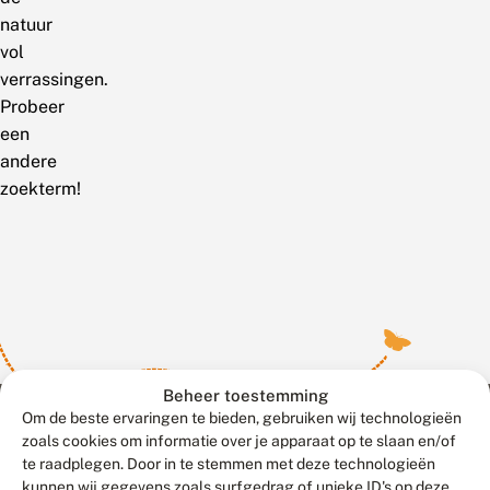
natuur
vol
verrassingen.
Probeer
een
andere
zoekterm!
Beheer toestemming
Om de beste ervaringen te bieden, gebruiken wij technologieën
zoals cookies om informatie over je apparaat op te slaan en/of
te raadplegen. Door in te stemmen met deze technologieën
Meld waarnemingen
© 2026 Vlinderstichting
kunnen wij gegevens zoals surfgedrag of unieke ID's op deze