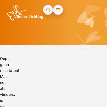
Doorgaan naar inhoud
Oeps,
geen
resultaten!
Maar
net
als
vlinders,
is
de