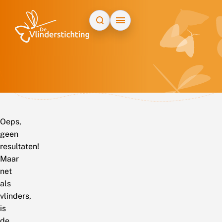
Doorgaan naar inhoud
Oeps,
geen
resultaten!
Maar
net
als
vlinders,
is
de