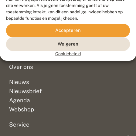
Duurzaam ontwikkeld door
Go2People
, ontworpen door
site verwerken. Als je geen toestemming geeft of uw
Blue Field Agency
toestemming intrekt, kan dit een nadelige invloed hebben op
Privacy
bepaalde functies en mogelijkheden.
Contact
Disclaimer
Accepteren
Sitemap
Veelgestelde vragen
Waarnemingen
Weigeren
Doneer
Cookiebeleid
Over ons
Nieuws
Nieuwsbrief
Agenda
Webshop
Service