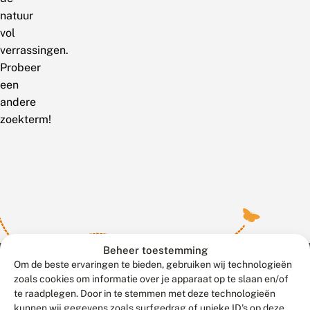
natuur
vol
verrassingen.
Probeer
een
andere
zoekterm!
Beheer toestemming
Om de beste ervaringen te bieden, gebruiken wij technologieën
zoals cookies om informatie over je apparaat op te slaan en/of
te raadplegen. Door in te stemmen met deze technologieën
Meld waarnemingen
© 2026 Vlinderstichting
kunnen wij gegevens zoals surfgedrag of unieke ID's op deze