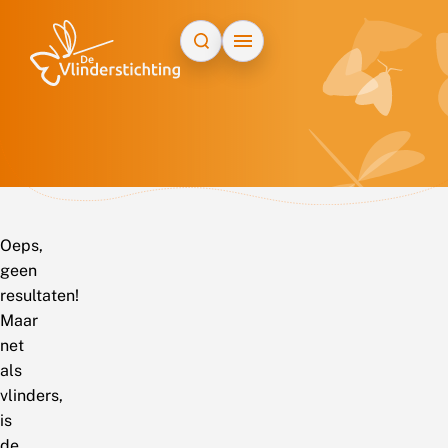
Doorgaan naar inhoud
Oeps,
geen
resultaten!
Maar
net
als
vlinders,
is
de