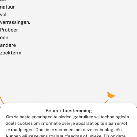
natuur
vol
verrassingen.
Probeer
een
andere
zoekterm!
Beheer toestemming
Om de beste ervaringen te bieden, gebruiken wij technologieën
zoals cookies om informatie over je apparaat op te slaan en/of
te raadplegen. Door in te stemmen met deze technologieën
Meld waarnemingen
© 2026 Vlinderstichting
kunnen wij gegevens zoals surfgedrag of unieke ID's op deze