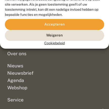
Duurzaam ontwikkeld door
Go2People
, ontworpen door
site verwerken. Als je geen toestemming geeft of uw
Blue Field Agency
toestemming intrekt, kan dit een nadelige invloed hebben op
Privacy
bepaalde functies en mogelijkheden.
Contact
Disclaimer
Accepteren
Sitemap
Veelgestelde vragen
Waarnemingen
Weigeren
Doneer
Cookiebeleid
Over ons
Nieuws
Nieuwsbrief
Agenda
Webshop
Service