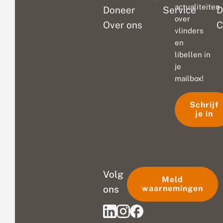
actualiteiten
Doneer
Service
D
over
Over ons
C
vlinders
en
libellen in
je
mailbox!
Schrijf
je in
Volg
Meld
ons
waarnemingen