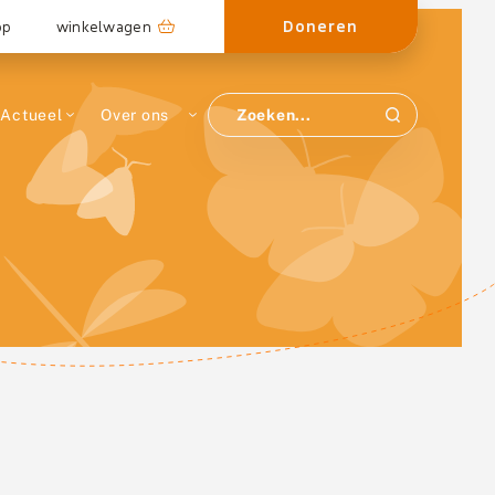
Doneren
op
winkelwagen
Actueel
Over ons