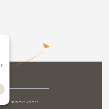
ng
ivacy
|
Disclaimer
|
Sitemap