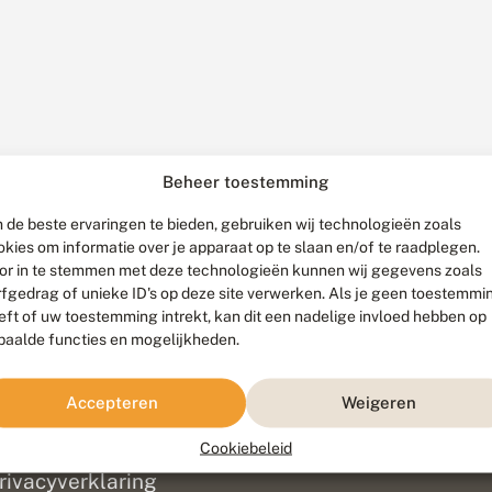
Beheer toestemming
 de beste ervaringen te bieden, gebruiken wij technologieën zoals
okies om informatie over je apparaat op te slaan en/of te raadplegen.
or in te stemmen met deze technologieën kunnen wij gegevens zoals
rfgedrag of unieke ID's op deze site verwerken. Als je geen toestemmi
eft of uw toestemming intrekt, kan dit een nadelige invloed hebben op
paalde functies en mogelijkheden.
ef
olofon
Accepteren
Weigeren
isclaimer
erantwoording
Cookiebeleid
am ontwikkeld door
Go2People
, ontworpen door
Blue Field Agency
|
Pr
rivacyverklaring