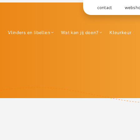
contact
websh
Vlinders en libellen
Wat kan jij doen?
Kleurkeur