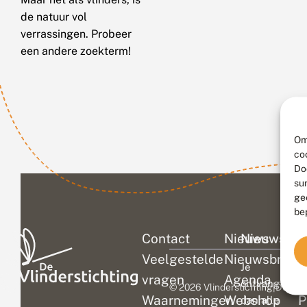
de natuur vol
verrassingen. Probeer
een andere zoekterm!
Om
co
Do
su
ge
be
Contact
Nieuws
Nieuwsbri
C
Veelgestelde
Nieuwsbrief
D
Je
vragen
Agenda
V
ontvangt
© 2026 Vlinderstichting
|
Duurza
Waarnemingen
Webshop
P
dan alle