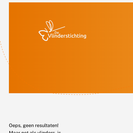
Doorgaan naar inhoud
Oeps, geen resultaten!
Maar net als vlinders, is