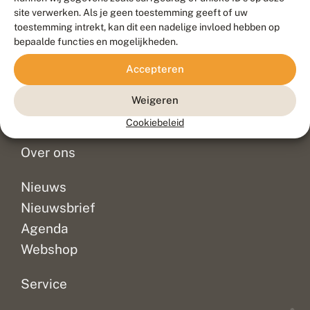
Duurzaam ontwikkeld door
Go2People
, ontworpen door
site verwerken. Als je geen toestemming geeft of uw
Blue Field Agency
toestemming intrekt, kan dit een nadelige invloed hebben op
Privacy
bepaalde functies en mogelijkheden.
Contact
Disclaimer
Accepteren
Sitemap
Veelgestelde vragen
Waarnemingen
Weigeren
Doneer
Cookiebeleid
Over ons
Nieuws
Nieuwsbrief
Agenda
Webshop
Service