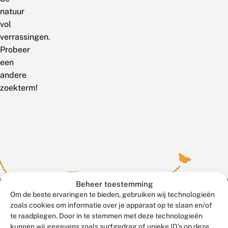
natuur
vol
verrassingen.
Probeer
een
andere
zoekterm!
Beheer toestemming
Om de beste ervaringen te bieden, gebruiken wij technologieën
zoals cookies om informatie over je apparaat op te slaan en/of
te raadplegen. Door in te stemmen met deze technologieën
Meld waarnemingen
© 2026 Vlinderstichting
kunnen wij gegevens zoals surfgedrag of unieke ID's op deze