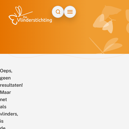
Doorgaan naar inhoud
Oeps,
geen
resultaten!
Maar
net
als
vlinders,
is
de