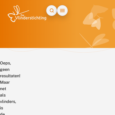
Doorgaan naar inhoud
Oeps,
geen
resultaten!
Maar
net
als
vlinders,
is
de