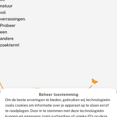
natuur
vol
verrassingen.
Probeer
een
andere
zoekterm!
Beheer toestemming
Om de beste ervaringen te bieden, gebruiken wij technologieën
zoals cookies om informatie over je apparaat op te slaan en/of
te raadplegen. Door in te stemmen met deze technologieën
Meld waarnemingen
© 2026 Vlinderstichting
kunnen wij gegevens zoals surfgedrag of unieke ID's op deze