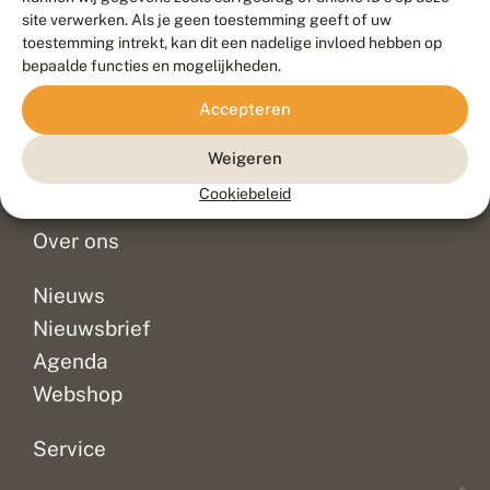
Duurzaam ontwikkeld door
Go2People
, ontworpen door
site verwerken. Als je geen toestemming geeft of uw
Blue Field Agency
toestemming intrekt, kan dit een nadelige invloed hebben op
Privacy
bepaalde functies en mogelijkheden.
Contact
Disclaimer
Accepteren
Sitemap
Veelgestelde vragen
Waarnemingen
Weigeren
Doneer
Cookiebeleid
Over ons
Nieuws
Nieuwsbrief
Agenda
Webshop
Service