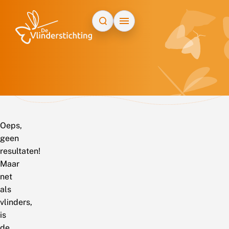
Doorgaan naar inhoud
Oeps,
geen
resultaten!
Maar
net
als
vlinders,
is
de