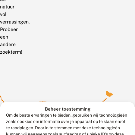
natuur
vol
verrassingen.
Probeer
een
andere
zoekterm!
Beheer toestemming
Om de beste ervaringen te bieden, gebruiken wij technologieën
zoals cookies om informatie over je apparaat op te slaan en/of
te raadplegen. Door in te stemmen met deze technologieën
Meld waarnemingen
© 2026 Vlinderstichting
kunnen wij gegevens zoals surfgedrag of unieke ID's op deze