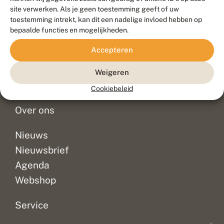
Duurzaam ontwikkeld door
Go2People
, ontworpen door
site verwerken. Als je geen toestemming geeft of uw
Blue Field Agency
toestemming intrekt, kan dit een nadelige invloed hebben op
Privacy
bepaalde functies en mogelijkheden.
Contact
Disclaimer
Accepteren
Sitemap
Veelgestelde vragen
Waarnemingen
Weigeren
Doneer
Cookiebeleid
Over ons
Nieuws
Nieuwsbrief
Agenda
Webshop
Service