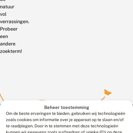
natuur
vol
verrassingen.
Probeer
een
andere
zoekterm!
Beheer toestemming
Om de beste ervaringen te bieden, gebruiken wij technologieën
zoals cookies om informatie over je apparaat op te slaan en/of
te raadplegen. Door in te stemmen met deze technologieën
Meld waarnemingen
© 2026 Vlinderstichting
kunnen wij gegevens zoals surfgedrag of unieke ID's op deze