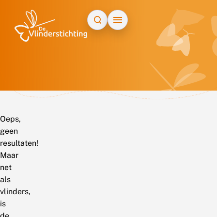
Doorgaan naar inhoud
Oeps,
geen
resultaten!
Maar
net
als
vlinders,
is
de