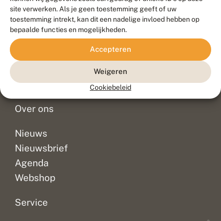
Duurzaam ontwikkeld door
Go2People
, ontworpen door
site verwerken. Als je geen toestemming geeft of uw
Blue Field Agency
toestemming intrekt, kan dit een nadelige invloed hebben op
Privacy
bepaalde functies en mogelijkheden.
Contact
Disclaimer
Accepteren
Sitemap
Veelgestelde vragen
Waarnemingen
Weigeren
Doneer
Cookiebeleid
Over ons
Nieuws
Nieuwsbrief
Agenda
Webshop
Service