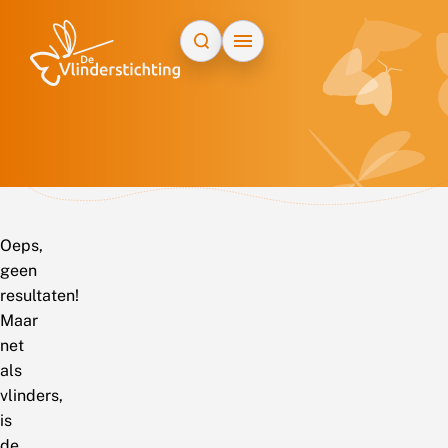
Doorgaan naar inhoud
Oeps,
geen
resultaten!
Maar
net
als
vlinders,
is
de