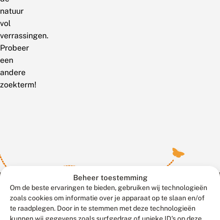
natuur
vol
verrassingen.
Probeer
een
andere
zoekterm!
Beheer toestemming
Om de beste ervaringen te bieden, gebruiken wij technologieën
zoals cookies om informatie over je apparaat op te slaan en/of
te raadplegen. Door in te stemmen met deze technologieën
Meld waarnemingen
© 2026 Vlinderstichting
kunnen wij gegevens zoals surfgedrag of unieke ID's op deze