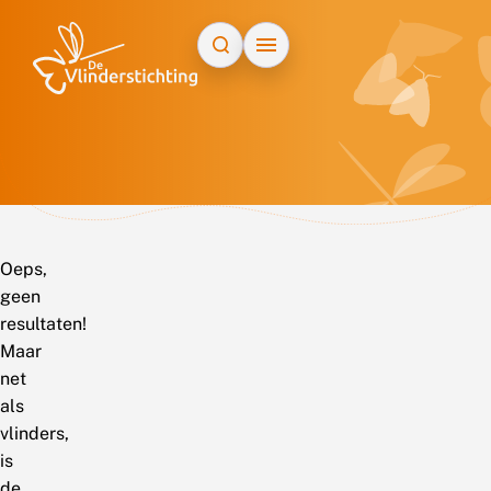
Doorgaan naar inhoud
Oeps,
geen
resultaten!
Maar
net
als
vlinders,
is
de