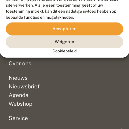
Duurzaam ontwikkeld door
Go2People
, ontworpen door
site verwerken. Als je geen toestemming geeft of uw
Blue Field Agency
toestemming intrekt, kan dit een nadelige invloed hebben op
Privacy
bepaalde functies en mogelijkheden.
Contact
Disclaimer
Accepteren
Sitemap
Veelgestelde vragen
Waarnemingen
Weigeren
Doneer
Cookiebeleid
Over ons
Nieuws
Nieuwsbrief
Agenda
Webshop
Service