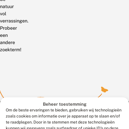
natuur
vol
verrassingen.
Probeer
een
andere
zoekterm!
Beheer toestemming
Om de beste ervaringen te bieden, gebruiken wij technologieën
zoals cookies om informatie over je apparaat op te slaan en/of
te raadplegen. Door in te stemmen met deze technologieën
Meld waarnemingen
© 2026 Vlinderstichting
kunnen wij gegevens zoals surfgedrag of unieke ID's op deze