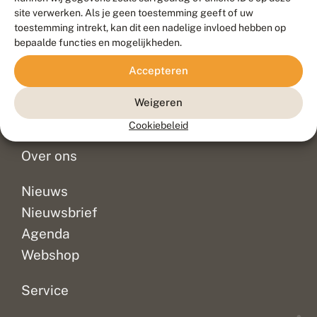
Duurzaam ontwikkeld door
Go2People
, ontworpen door
site verwerken. Als je geen toestemming geeft of uw
Blue Field Agency
toestemming intrekt, kan dit een nadelige invloed hebben op
Privacy
bepaalde functies en mogelijkheden.
Contact
Disclaimer
Accepteren
Sitemap
Veelgestelde vragen
Waarnemingen
Weigeren
Doneer
Cookiebeleid
Over ons
Nieuws
Nieuwsbrief
Agenda
Webshop
Service