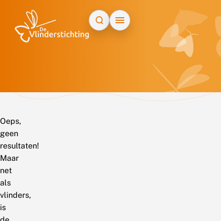
Doorgaan naar inhoud
Oeps,
geen
resultaten!
Maar
net
als
vlinders,
is
de