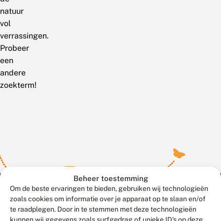
natuur
vol
verrassingen.
Probeer
een
andere
zoekterm!
Beheer toestemming
Om de beste ervaringen te bieden, gebruiken wij technologieën
zoals cookies om informatie over je apparaat op te slaan en/of
te raadplegen. Door in te stemmen met deze technologieën
Meld waarnemingen
© 2026 Vlinderstichting
kunnen wij gegevens zoals surfgedrag of unieke ID's op deze