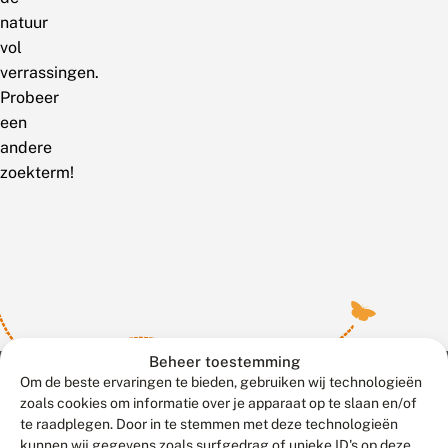
natuur
vol
verrassingen.
Probeer
een
andere
zoekterm!
Beheer toestemming
Om de beste ervaringen te bieden, gebruiken wij technologieën
zoals cookies om informatie over je apparaat op te slaan en/of
te raadplegen. Door in te stemmen met deze technologieën
Meld waarnemingen
© 2026 Vlinderstichting
kunnen wij gegevens zoals surfgedrag of unieke ID's op deze