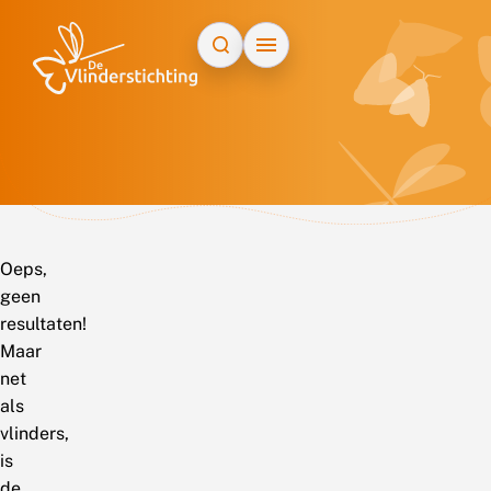
Doorgaan naar inhoud
Oeps,
geen
resultaten!
Maar
net
als
vlinders,
is
de