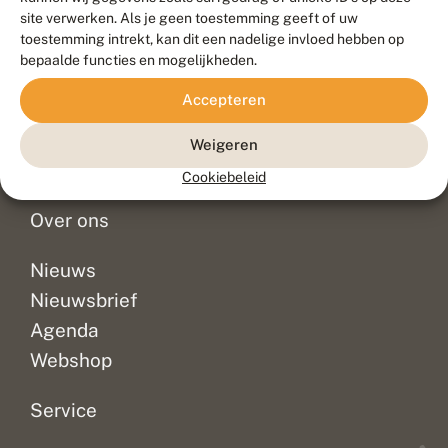
Duurzaam ontwikkeld door
Go2People
, ontworpen door
site verwerken. Als je geen toestemming geeft of uw
Blue Field Agency
toestemming intrekt, kan dit een nadelige invloed hebben op
Privacy
bepaalde functies en mogelijkheden.
Contact
Disclaimer
Accepteren
Sitemap
Veelgestelde vragen
Waarnemingen
Weigeren
Doneer
Cookiebeleid
Over ons
Nieuws
Nieuwsbrief
Agenda
Webshop
Service