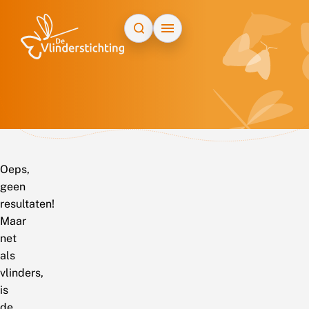
Doorgaan naar inhoud
Oeps,
geen
resultaten!
Maar
net
als
vlinders,
is
de