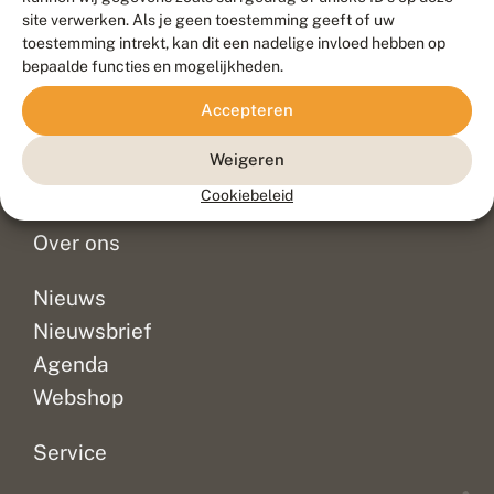
Duurzaam ontwikkeld door
Go2People
, ontworpen door
site verwerken. Als je geen toestemming geeft of uw
Blue Field Agency
toestemming intrekt, kan dit een nadelige invloed hebben op
Privacy
bepaalde functies en mogelijkheden.
Contact
Disclaimer
Accepteren
Sitemap
Veelgestelde vragen
Waarnemingen
Weigeren
Doneer
Cookiebeleid
Over ons
Nieuws
Nieuwsbrief
Agenda
Webshop
Service