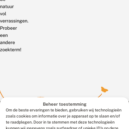
natuur
vol
verrassingen.
Probeer
een
andere
zoekterm!
Beheer toestemming
Om de beste ervaringen te bieden, gebruiken wij technologieën
zoals cookies om informatie over je apparaat op te slaan en/of
te raadplegen. Door in te stemmen met deze technologieën
Meld waarnemingen
© 2026 Vlinderstichting
kunnen wij gegevens zoals surfgedrag of unieke ID's op deze