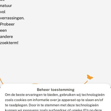
natuur
vol
verrassingen.
Probeer
een
andere
zoekterm!
Beheer toestemming
Om de beste ervaringen te bieden, gebruiken wij technologieën
zoals cookies om informatie over je apparaat op te slaan en/of
te raadplegen. Door in te stemmen met deze technologieën
Meld waarnemingen
© 2026 Vlinderstichting
kunnen wij gegevens zoals surfgedrag of unieke ID's op deze