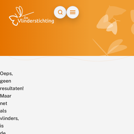
Doorgaan naar inhoud
Oeps,
geen
resultaten!
Maar
net
als
vlinders,
is
de