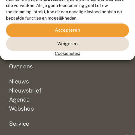
Duurzaam ontwikkeld door
Go2People
, ontworpen door
site verwerken. Als je geen toestemming geeft of uw
Blue Field Agency
toestemming intrekt, kan dit een nadelige invloed hebben op
Privacy
bepaalde functies en mogelijkheden.
Contact
Disclaimer
Accepteren
Sitemap
Veelgestelde vragen
Waarnemingen
Weigeren
Doneer
Cookiebeleid
Over ons
Nieuws
Nieuwsbrief
Agenda
Webshop
Service