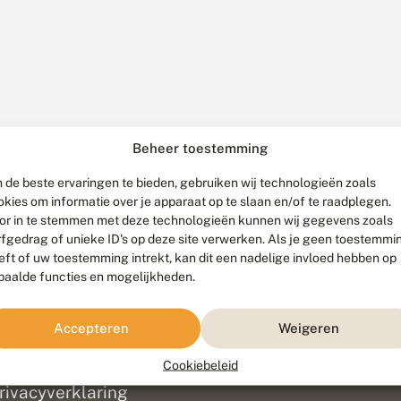
Beheer toestemming
 de beste ervaringen te bieden, gebruiken wij technologieën zoals
okies om informatie over je apparaat op te slaan en/of te raadplegen.
or in te stemmen met deze technologieën kunnen wij gegevens zoals
rfgedrag of unieke ID's op deze site verwerken. Als je geen toestemmi
eft of uw toestemming intrekt, kan dit een nadelige invloed hebben op
paalde functies en mogelijkheden.
ef
olofon
Accepteren
Weigeren
isclaimer
erantwoording
Cookiebeleid
am ontwikkeld door
Go2People
, ontworpen door
Blue Field Agency
|
Pr
rivacyverklaring