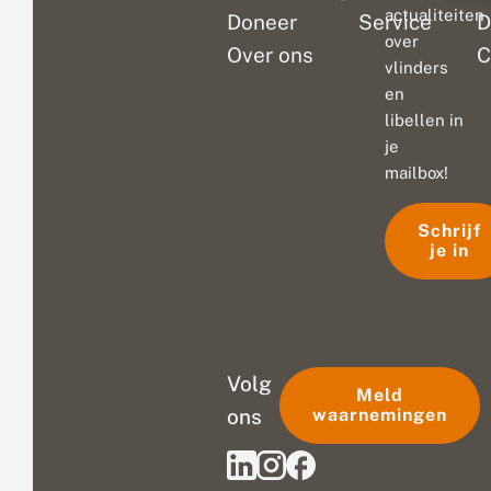
actualiteiten
Doneer
Service
D
over
Over ons
C
vlinders
en
libellen in
je
mailbox!
Schrijf
je in
Volg
Meld
ons
waarnemingen