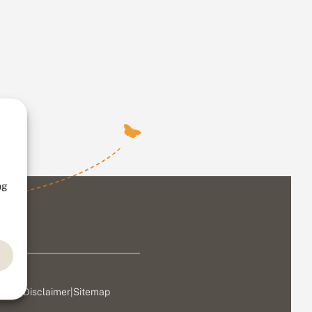
ng
ivacy
|
Disclaimer
|
Sitemap