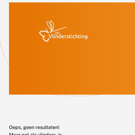
Doorgaan naar inhoud
Oeps, geen resultaten!
Maar net als vlinders, is