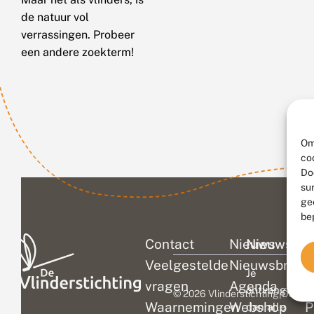
de natuur vol
verrassingen. Probeer
een andere zoekterm!
Om
co
Do
su
ge
be
Contact
Nieuws
Nieuwsbri
C
Veelgestelde
Nieuwsbrief
D
Je
vragen
Agenda
V
ontvangt
© 2026 Vlinderstichting
|
Duurza
Waarnemingen
Webshop
P
dan alle