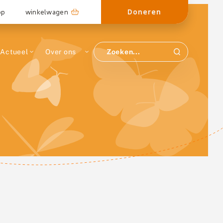
Doneren
op
winkelwagen
Actueel
Over ons