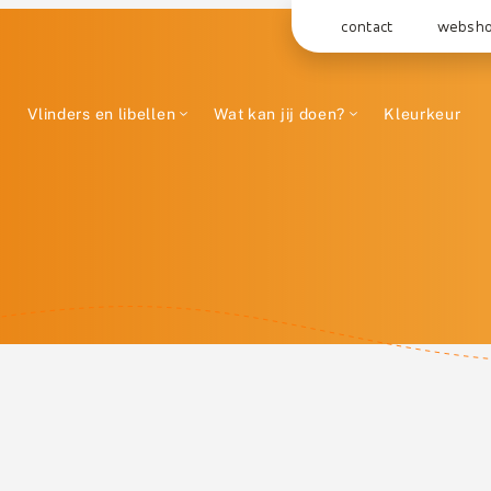
contact
websh
Vlinders en libellen
Wat kan jij doen?
Kleurkeur