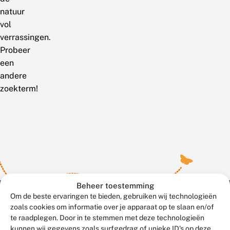
natuur
vol
verrassingen.
Probeer
een
andere
zoekterm!
Beheer toestemming
Om de beste ervaringen te bieden, gebruiken wij technologieën
zoals cookies om informatie over je apparaat op te slaan en/of
te raadplegen. Door in te stemmen met deze technologieën
Meld waarnemingen
© 2026 Vlinderstichting
kunnen wij gegevens zoals surfgedrag of unieke ID's op deze