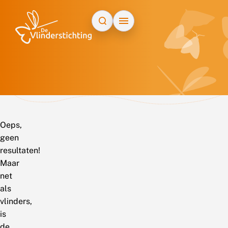
Doorgaan naar inhoud
Oeps,
geen
resultaten!
Maar
net
als
vlinders,
is
de