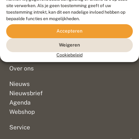
Duurzaam ontwikkeld door
Go2People
, ontworpen door
site verwerken. Als je geen toestemming geeft of uw
Blue Field Agency
toestemming intrekt, kan dit een nadelige invloed hebben op
Privacy
bepaalde functies en mogelijkheden.
Contact
Disclaimer
Accepteren
Sitemap
Veelgestelde vragen
Waarnemingen
Weigeren
Doneer
Cookiebeleid
Over ons
Nieuws
Nieuwsbrief
Agenda
Webshop
Service