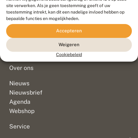
Duurzaam ontwikkeld door
Go2People
, ontworpen door
site verwerken. Als je geen toestemming geeft of uw
Blue Field Agency
toestemming intrekt, kan dit een nadelige invloed hebben op
Privacy
bepaalde functies en mogelijkheden.
Contact
Disclaimer
Accepteren
Sitemap
Veelgestelde vragen
Waarnemingen
Weigeren
Doneer
Cookiebeleid
Over ons
Nieuws
Nieuwsbrief
Agenda
Webshop
Service