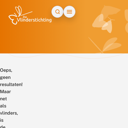
Doorgaan naar inhoud
Oeps,
geen
resultaten!
Maar
net
als
vlinders,
is
de