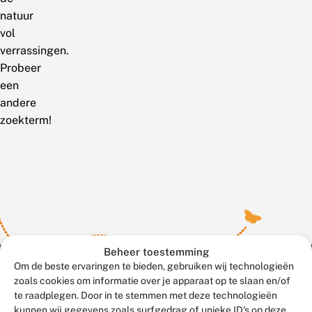
natuur
vol
verrassingen.
Probeer
een
andere
zoekterm!
Beheer toestemming
Om de beste ervaringen te bieden, gebruiken wij technologieën
zoals cookies om informatie over je apparaat op te slaan en/of
te raadplegen. Door in te stemmen met deze technologieën
Meld waarnemingen
© 2026 Vlinderstichting
kunnen wij gegevens zoals surfgedrag of unieke ID's op deze