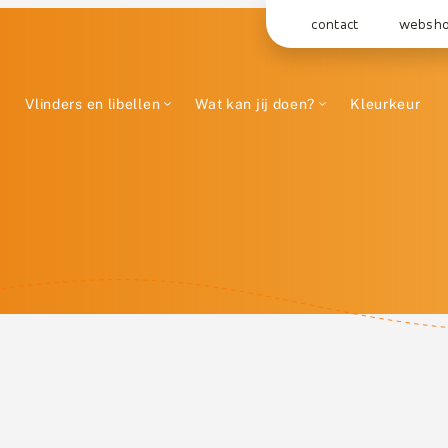
contact
websh
Vlinders en libellen
Wat kan jij doen?
Kleurkeur