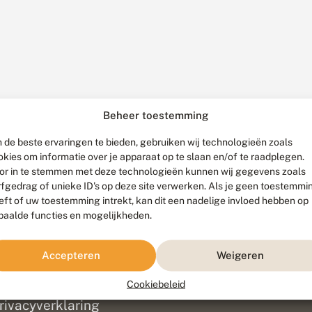
Beheer toestemming
 de beste ervaringen te bieden, gebruiken wij technologieën zoals
okies om informatie over je apparaat op te slaan en/of te raadplegen.
or in te stemmen met deze technologieën kunnen wij gegevens zoals
rfgedrag of unieke ID's op deze site verwerken. Als je geen toestemmi
eft of uw toestemming intrekt, kan dit een nadelige invloed hebben op
paalde functies en mogelijkheden.
ef
olofon
Accepteren
Weigeren
isclaimer
erantwoording
Cookiebeleid
am ontwikkeld door
Go2People
, ontworpen door
Blue Field Agency
|
Pr
rivacyverklaring