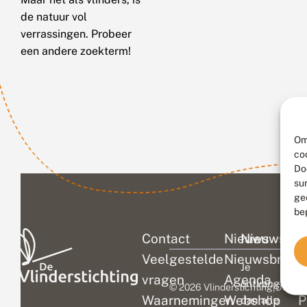
de natuur vol
verrassingen. Probeer
een andere zoekterm!
Om
co
Do
su
ge
be
Contact
Nieuws
Nieuwsbri
C
Veelgestelde
Nieuwsbrief
D
Je
vragen
Agenda
V
ontvangt
© 2026 Vlinderstichting
|
Duurza
Waarnemingen
Webshop
P
dan alle