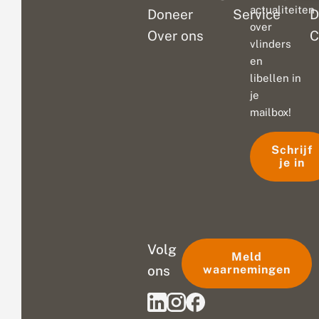
actualiteiten
Doneer
Service
D
over
Over ons
C
vlinders
en
libellen in
je
mailbox!
Schrijf
je in
Volg
Meld
ons
waarnemingen