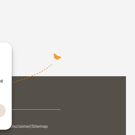
ng
ivacy
|
Disclaimer
|
Sitemap