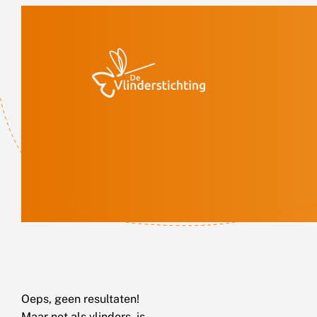
Doorgaan naar inhoud
Oeps, geen resultaten!
Maar net als vlinders, is