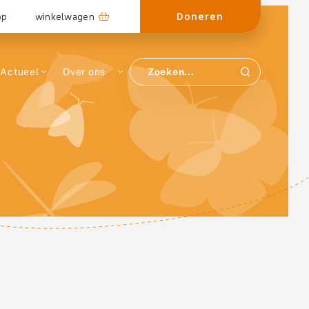
Doneren
op
winkelwagen
Actueel
Over ons