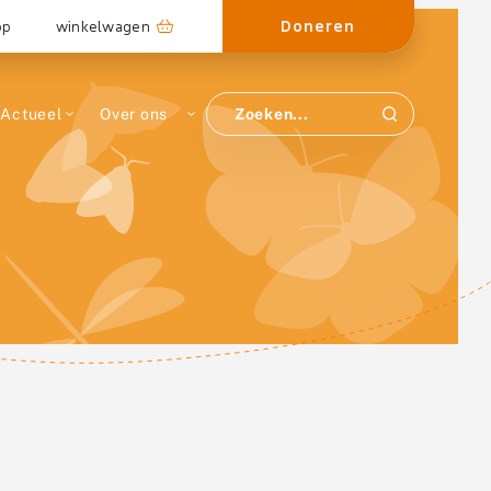
Doneren
op
winkelwagen
Actueel
Over ons