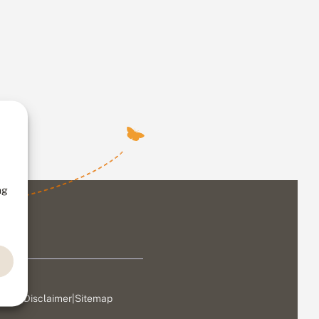
ng
ivacy
|
Disclaimer
|
Sitemap