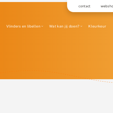
contact
websh
Vlinders en libellen
Wat kan jij doen?
Kleurkeur