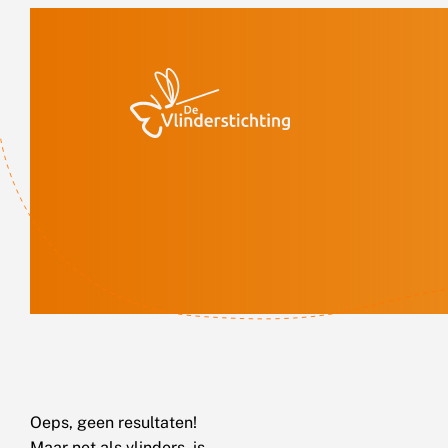
Doorgaan naar inhoud
Oeps, geen resultaten!
Maar net als vlinders, is