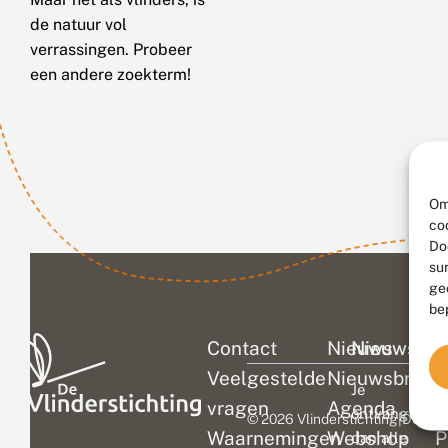
de natuur vol
verrassingen. Probeer
een andere zoekterm!
Om
co
Do
su
ge
be
Contact
Nieuws
Nieuwsbri
C
Veelgestelde
Nieuwsbrief
D
Je
vragen
Agenda
V
ontvangt
© 2026 Vlinderstichting
|
Duurza
Waarnemingen
Webshop
P
dan alle