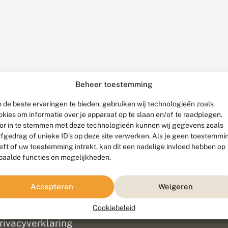
Beheer toestemming
 de beste ervaringen te bieden, gebruiken wij technologieën zoals
okies om informatie over je apparaat op te slaan en/of te raadplegen.
or in te stemmen met deze technologieën kunnen wij gegevens zoals
rfgedrag of unieke ID's op deze site verwerken. Als je geen toestemmi
eft of uw toestemming intrekt, kan dit een nadelige invloed hebben op
paalde functies en mogelijkheden.
ef
olofon
Accepteren
Weigeren
isclaimer
erantwoording
Cookiebeleid
am ontwikkeld door
Go2People
, ontworpen door
Blue Field Agency
|
Pr
rivacyverklaring