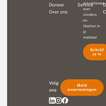
actualiteiten
Doneer
Service
D
over
Over ons
C
vlinders
en
libellen in
je
mailbox!
Schrijf
je in
Volg
Meld
ons
waarnemingen