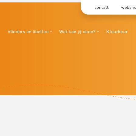
contact
websh
Vlinders en libellen
Wat kan jij doen?
Kleurkeur