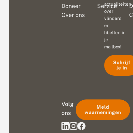
actualiteiten
Doneer
Service
D
over
Over ons
C
vlinders
en
libellen in
je
mailbox!
Schrijf
je in
Volg
Meld
ons
waarnemingen