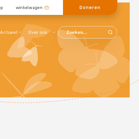
Doneren
op
winkelwagen
Actueel
Over ons