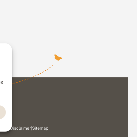
ng
ivacy
|
Disclaimer
|
Sitemap