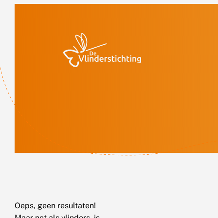
Doorgaan naar inhoud
Oeps, geen resultaten!
Maar net als vlinders, is