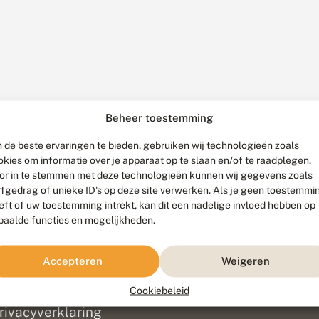
Beheer toestemming
 de beste ervaringen te bieden, gebruiken wij technologieën zoals
okies om informatie over je apparaat op te slaan en/of te raadplegen.
or in te stemmen met deze technologieën kunnen wij gegevens zoals
rfgedrag of unieke ID's op deze site verwerken. Als je geen toestemmi
eft of uw toestemming intrekt, kan dit een nadelige invloed hebben op
paalde functies en mogelijkheden.
ef
olofon
Accepteren
Weigeren
isclaimer
erantwoording
Cookiebeleid
am ontwikkeld door
Go2People
, ontworpen door
Blue Field Agency
|
Pr
rivacyverklaring