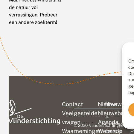
de natuur vol
verrassingen. Probeer
een andere zoekterm!
Om
co
Do
su
ge
be
Contact
Nieuws
Nieuwsbri
C
Veelgestelde
Nieuwsbrief
D
Je
vragen
Agenda
V
ontvangt
© 2026 Vlinderstichting
|
Duurza
Waarnemingen
Webshop
P
dan alle