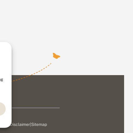
ng
ivacy
|
Disclaimer
|
Sitemap