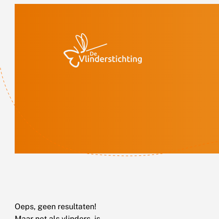
Doorgaan naar inhoud
Oeps, geen resultaten!
Maar net als vlinders, is