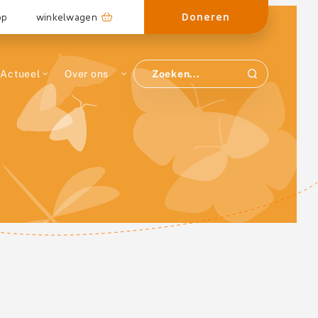
Doneren
op
winkelwagen
Actueel
Over ons