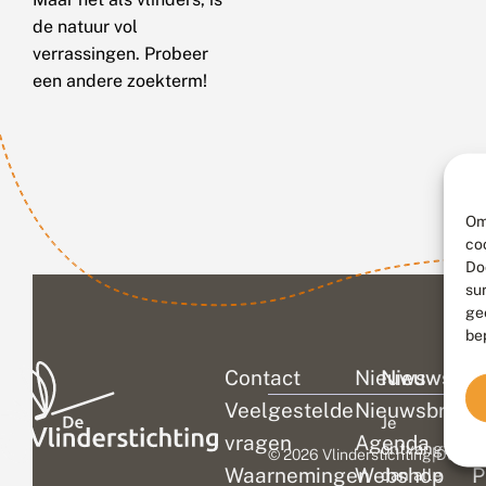
de natuur vol
verrassingen. Probeer
een andere zoekterm!
Om
co
Do
su
ge
be
Contact
Nieuws
Nieuwsbri
C
Veelgestelde
Nieuwsbrief
D
Je
vragen
Agenda
V
ontvangt
© 2026 Vlinderstichting
|
Duurza
Waarnemingen
Webshop
P
dan alle