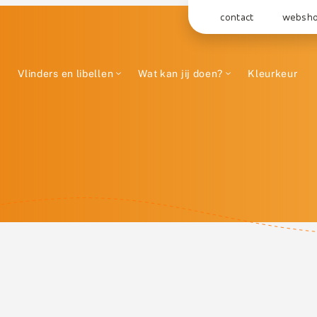
contact
websh
Vlinders en libellen
Wat kan jij doen?
Kleurkeur