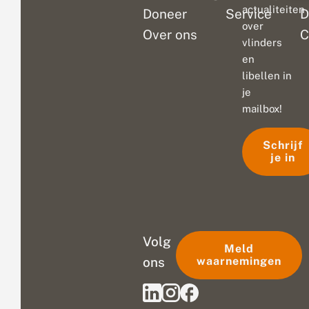
actualiteiten
Doneer
Service
D
over
Over ons
C
vlinders
en
libellen in
je
mailbox!
Schrijf
je in
Volg
Meld
ons
waarnemingen