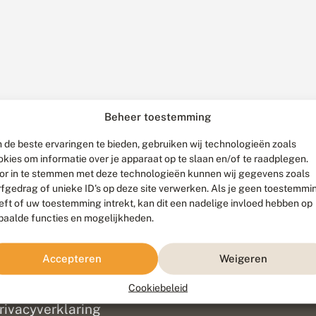
Beheer toestemming
 de beste ervaringen te bieden, gebruiken wij technologieën zoals
okies om informatie over je apparaat op te slaan en/of te raadplegen.
or in te stemmen met deze technologieën kunnen wij gegevens zoals
rfgedrag of unieke ID's op deze site verwerken. Als je geen toestemmi
eft of uw toestemming intrekt, kan dit een nadelige invloed hebben op
paalde functies en mogelijkheden.
ef
olofon
Accepteren
Weigeren
isclaimer
erantwoording
Cookiebeleid
am ontwikkeld door
Go2People
, ontworpen door
Blue Field Agency
|
Pr
rivacyverklaring