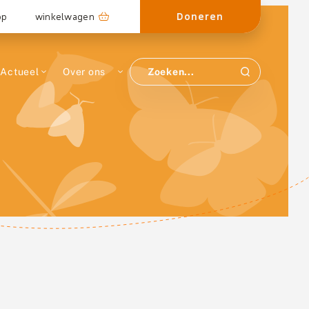
Doneren
op
winkelwagen
Actueel
Over ons