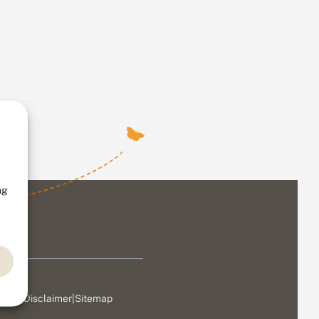
ng
ivacy
|
Disclaimer
|
Sitemap