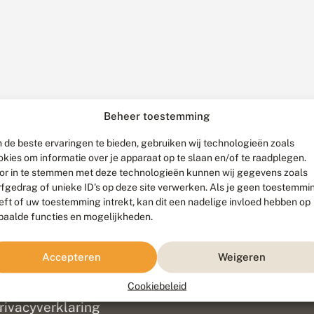
Beheer toestemming
 de beste ervaringen te bieden, gebruiken wij technologieën zoals
okies om informatie over je apparaat op te slaan en/of te raadplegen.
or in te stemmen met deze technologieën kunnen wij gegevens zoals
rfgedrag of unieke ID's op deze site verwerken. Als je geen toestemmi
eft of uw toestemming intrekt, kan dit een nadelige invloed hebben op
paalde functies en mogelijkheden.
ef
olofon
Accepteren
Weigeren
isclaimer
erantwoording
Cookiebeleid
am ontwikkeld door
Go2People
, ontworpen door
Blue Field Agency
|
Pr
rivacyverklaring