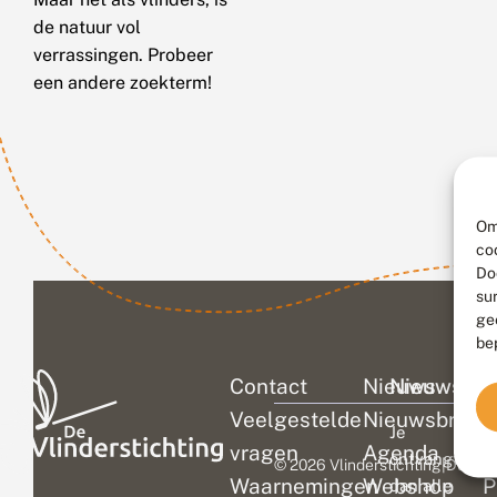
de natuur vol
verrassingen. Probeer
een andere zoekterm!
Om
co
Do
su
ge
be
Contact
Nieuws
Nieuwsbri
C
Veelgestelde
Nieuwsbrief
D
Je
vragen
Agenda
V
ontvangt
© 2026 Vlinderstichting
|
Duurza
Waarnemingen
Webshop
P
dan alle