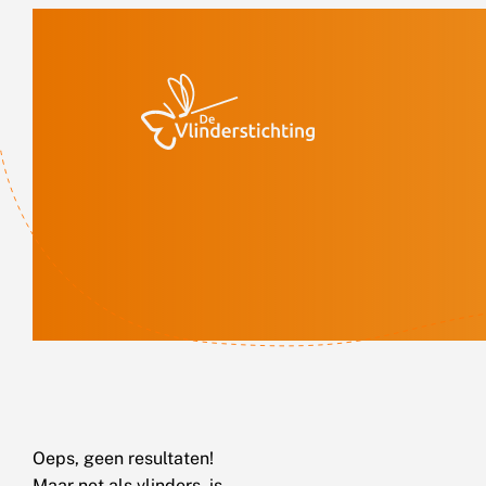
Doorgaan naar inhoud
Oeps, geen resultaten!
Maar net als vlinders, is