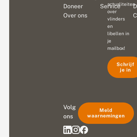
actualiteiten
Doneer
Service
D
over
Over ons
C
vlinders
en
libellen in
je
mailbox!
Schrijf
je in
Volg
Meld
ons
waarnemingen