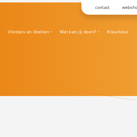
contact
websh
Vlinders en libellen
Wat kan jij doen?
Kleurkeur