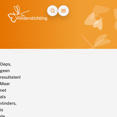
Doorgaan naar inhoud
Oeps,
geen
resultaten!
Maar
net
als
vlinders,
is
de