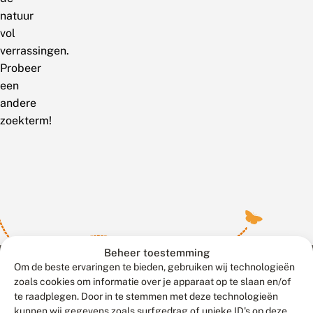
natuur
vol
verrassingen.
Probeer
een
andere
zoekterm!
Beheer toestemming
Om de beste ervaringen te bieden, gebruiken wij technologieën
zoals cookies om informatie over je apparaat op te slaan en/of
te raadplegen. Door in te stemmen met deze technologieën
Meld waarnemingen
© 2026 Vlinderstichting
kunnen wij gegevens zoals surfgedrag of unieke ID's op deze