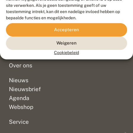
Duurzaam ontwikkeld door
Go2People
, ontworpen door
site verwerken. Als je geen toestemming geeft of uw
Blue Field Agency
toestemming intrekt, kan dit een nadelige invloed hebben op
Privacy
bepaalde functies en mogelijkheden.
Contact
Disclaimer
Accepteren
Sitemap
Veelgestelde vragen
Waarnemingen
Weigeren
Doneer
Cookiebeleid
Over ons
Nieuws
Nieuwsbrief
Agenda
Webshop
Service