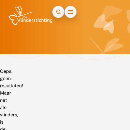
Doorgaan naar inhoud
Oeps,
geen
resultaten!
Maar
net
als
vlinders,
is
de