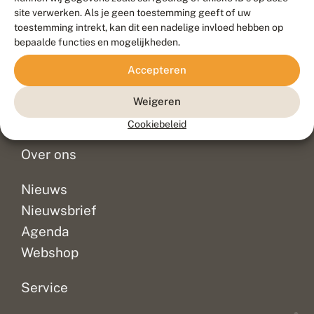
Duurzaam ontwikkeld door
Go2People
, ontworpen door
site verwerken. Als je geen toestemming geeft of uw
Blue Field Agency
toestemming intrekt, kan dit een nadelige invloed hebben op
Privacy
bepaalde functies en mogelijkheden.
Contact
Disclaimer
Accepteren
Sitemap
Veelgestelde vragen
Waarnemingen
Weigeren
Doneer
Cookiebeleid
Over ons
Nieuws
Nieuwsbrief
Agenda
Webshop
Service