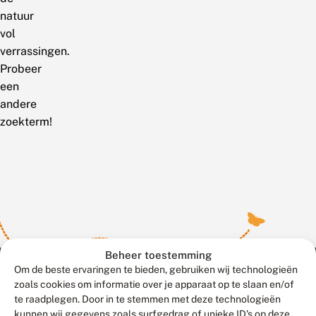
natuur
vol
verrassingen.
Probeer
een
andere
zoekterm!
Beheer toestemming
Om de beste ervaringen te bieden, gebruiken wij technologieën
zoals cookies om informatie over je apparaat op te slaan en/of
te raadplegen. Door in te stemmen met deze technologieën
Meld waarnemingen
© 2026 Vlinderstichting
kunnen wij gegevens zoals surfgedrag of unieke ID's op deze