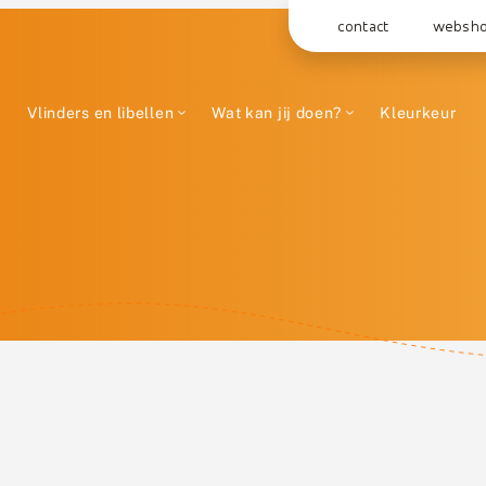
contact
websh
Vlinders en libellen
Wat kan jij doen?
Kleurkeur