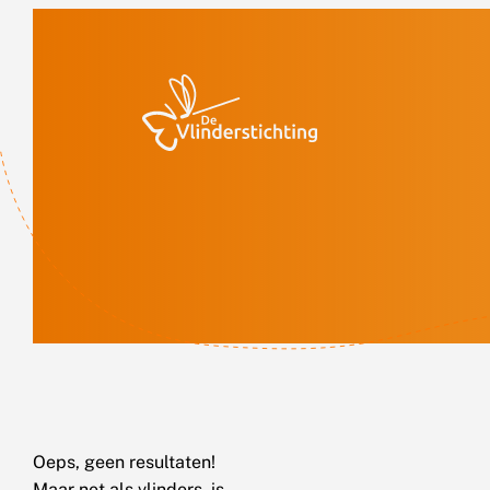
Doorgaan naar inhoud
Oeps, geen resultaten!
Maar net als vlinders, is