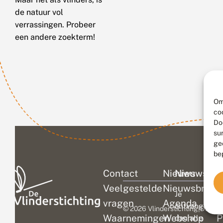
de natuur vol
verrassingen. Probeer
een andere zoekterm!
Om
co
Do
su
ge
be
Contact
Nieuws
Nieuwsbri
C
Veelgestelde
Nieuwsbrief
D
Je
vragen
Agenda
V
ontvangt
© 2026 Vlinderstichting
|
Duurza
Waarnemingen
Webshop
P
dan alle