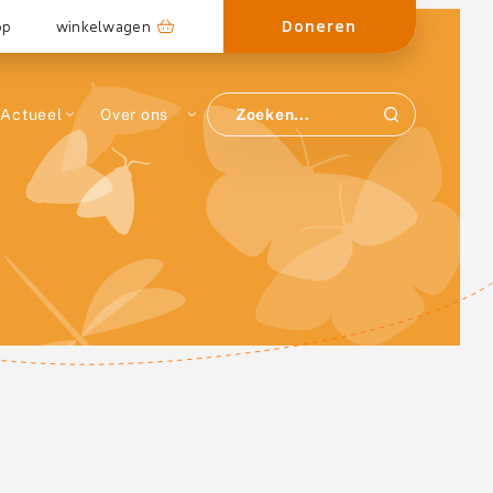
Doneren
op
winkelwagen
Actueel
Over ons