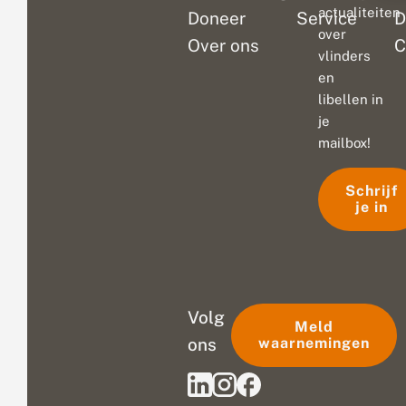
actualiteiten
Doneer
Service
D
over
Over ons
C
vlinders
en
libellen in
je
mailbox!
Schrijf
je in
Volg
Meld
ons
waarnemingen