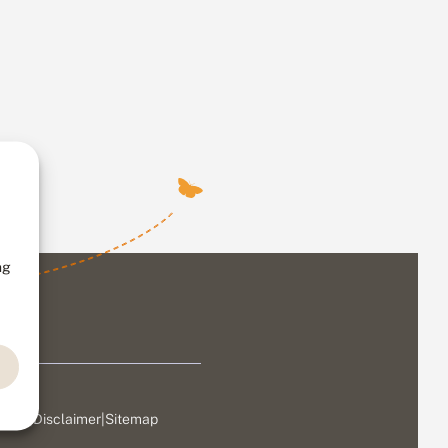
ng
ivacy
|
Disclaimer
|
Sitemap