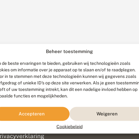
Beheer toestemming
 de beste ervaringen te bieden, gebruiken wij technologieën zoals
okies om informatie over je apparaat op te slaan en/of te raadplegen.
or in te stemmen met deze technologieën kunnen wij gegevens zoals
rfgedrag of unieke ID's op deze site verwerken. Als je geen toestemmi
eft of uw toestemming intrekt, kan dit een nadelige invloed hebben op
paalde functies en mogelijkheden.
ef
olofon
Accepteren
Weigeren
isclaimer
erantwoording
Cookiebeleid
am ontwikkeld door
Go2People
, ontworpen door
Blue Field Agency
|
Pr
rivacyverklaring