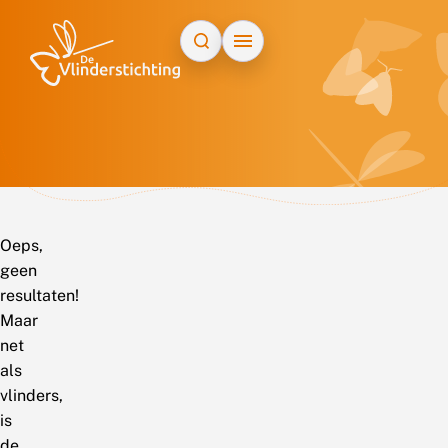
Doorgaan naar inhoud
Oeps,
geen
resultaten!
Maar
net
als
vlinders,
is
de