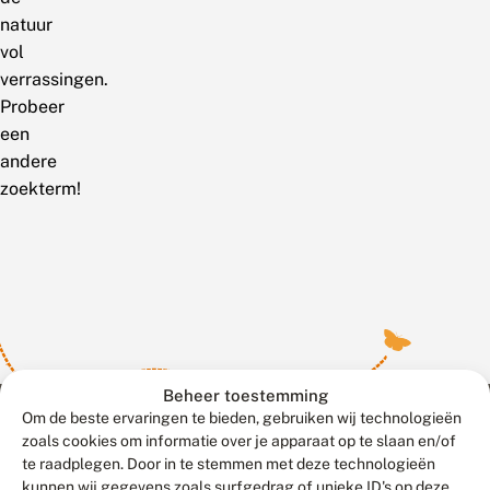
natuur
vol
verrassingen.
Probeer
een
andere
zoekterm!
Beheer toestemming
Om de beste ervaringen te bieden, gebruiken wij technologieën
zoals cookies om informatie over je apparaat op te slaan en/of
te raadplegen. Door in te stemmen met deze technologieën
Meld waarnemingen
© 2026 Vlinderstichting
kunnen wij gegevens zoals surfgedrag of unieke ID's op deze