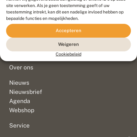
Duurzaam ontwikkeld door
Go2People
, ontworpen door
site verwerken. Als je geen toestemming geeft of uw
Blue Field Agency
toestemming intrekt, kan dit een nadelige invloed hebben op
Privacy
bepaalde functies en mogelijkheden.
Contact
Disclaimer
Accepteren
Sitemap
Veelgestelde vragen
Waarnemingen
Weigeren
Doneer
Cookiebeleid
Over ons
Nieuws
Nieuwsbrief
Agenda
Webshop
Service