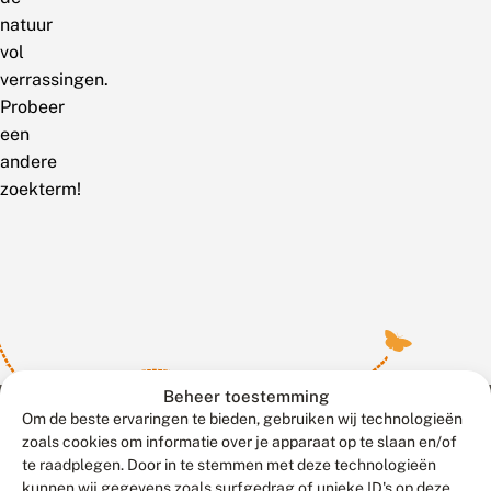
natuur
vol
verrassingen.
Probeer
een
andere
zoekterm!
Beheer toestemming
Om de beste ervaringen te bieden, gebruiken wij technologieën
zoals cookies om informatie over je apparaat op te slaan en/of
te raadplegen. Door in te stemmen met deze technologieën
Meld waarnemingen
© 2026 Vlinderstichting
kunnen wij gegevens zoals surfgedrag of unieke ID's op deze