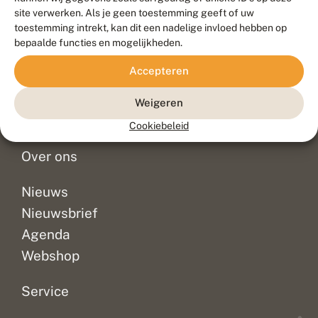
Duurzaam ontwikkeld door
Go2People
, ontworpen door
site verwerken. Als je geen toestemming geeft of uw
Blue Field Agency
toestemming intrekt, kan dit een nadelige invloed hebben op
Privacy
bepaalde functies en mogelijkheden.
Contact
Disclaimer
Accepteren
Sitemap
Veelgestelde vragen
Waarnemingen
Weigeren
Doneer
Cookiebeleid
Over ons
Nieuws
Nieuwsbrief
Agenda
Webshop
Service