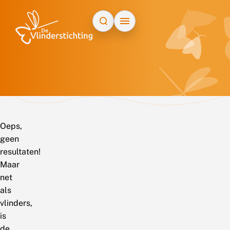
Doorgaan naar inhoud
Oeps,
geen
resultaten!
Maar
net
als
vlinders,
is
de