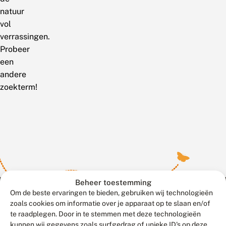
natuur
vol
verrassingen.
Probeer
een
andere
zoekterm!
Beheer toestemming
Om de beste ervaringen te bieden, gebruiken wij technologieën
zoals cookies om informatie over je apparaat op te slaan en/of
te raadplegen. Door in te stemmen met deze technologieën
Meld waarnemingen
© 2026 Vlinderstichting
kunnen wij gegevens zoals surfgedrag of unieke ID's op deze