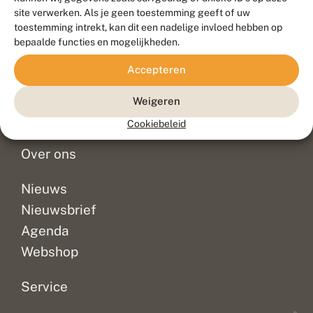
Duurzaam ontwikkeld door
Go2People
, ontworpen door
site verwerken. Als je geen toestemming geeft of uw
Blue Field Agency
toestemming intrekt, kan dit een nadelige invloed hebben op
Privacy
bepaalde functies en mogelijkheden.
Contact
Disclaimer
Accepteren
Sitemap
Veelgestelde vragen
Waarnemingen
Weigeren
Doneer
Cookiebeleid
Over ons
Nieuws
Nieuwsbrief
Agenda
Webshop
Service