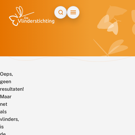
Doorgaan naar inhoud
Oeps,
geen
resultaten!
Maar
net
als
vlinders,
is
de