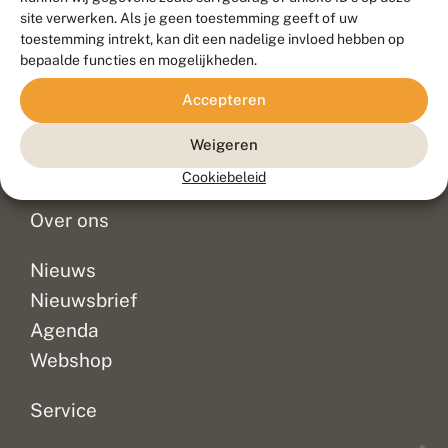
Duurzaam ontwikkeld door
Go2People
, ontworpen door
site verwerken. Als je geen toestemming geeft of uw
Blue Field Agency
toestemming intrekt, kan dit een nadelige invloed hebben op
Privacy
bepaalde functies en mogelijkheden.
Contact
Disclaimer
Accepteren
Sitemap
Veelgestelde vragen
Waarnemingen
Weigeren
Doneer
Cookiebeleid
Over ons
Nieuws
Nieuwsbrief
Agenda
Webshop
Service