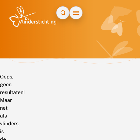
Doorgaan naar inhoud
Oeps,
geen
resultaten!
Maar
net
als
vlinders,
is
de