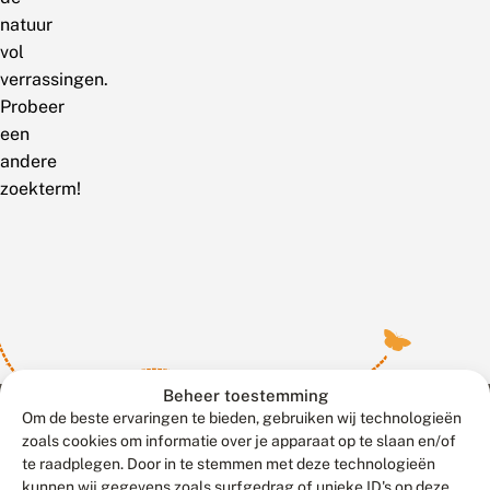
natuur
vol
verrassingen.
Probeer
een
andere
zoekterm!
Beheer toestemming
Om de beste ervaringen te bieden, gebruiken wij technologieën
zoals cookies om informatie over je apparaat op te slaan en/of
te raadplegen. Door in te stemmen met deze technologieën
Meld waarnemingen
© 2026 Vlinderstichting
kunnen wij gegevens zoals surfgedrag of unieke ID's op deze