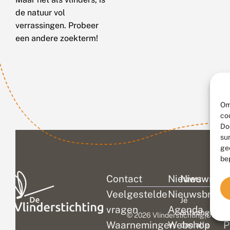
de natuur vol
verrassingen. Probeer
een andere zoekterm!
Om
co
Do
su
ge
be
Contact
Nieuws
Nieuwsbri
C
Veelgestelde
Nieuwsbrief
D
Je
vragen
Agenda
V
ontvangt
© 2026 Vlinderstichting
|
Duurza
Waarnemingen
Webshop
P
dan alle