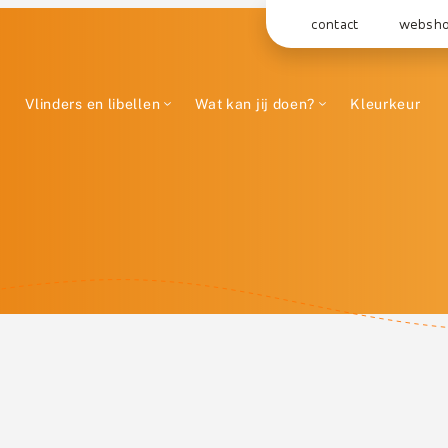
contact
websh
Vlinders en libellen
Wat kan jij doen?
Kleurkeur