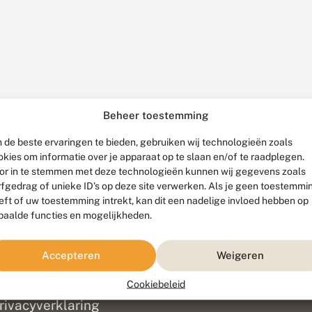
Beheer toestemming
 de beste ervaringen te bieden, gebruiken wij technologieën zoals
okies om informatie over je apparaat op te slaan en/of te raadplegen.
or in te stemmen met deze technologieën kunnen wij gegevens zoals
rfgedrag of unieke ID's op deze site verwerken. Als je geen toestemmi
eft of uw toestemming intrekt, kan dit een nadelige invloed hebben op
paalde functies en mogelijkheden.
ef
olofon
Accepteren
Weigeren
isclaimer
erantwoording
Cookiebeleid
am ontwikkeld door
Go2People
, ontworpen door
Blue Field Agency
|
Pr
rivacyverklaring