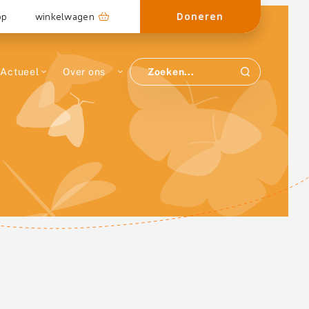
Doneren
op
winkelwagen
Actueel
Over ons