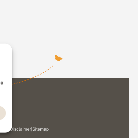
ng
ivacy
|
Disclaimer
|
Sitemap