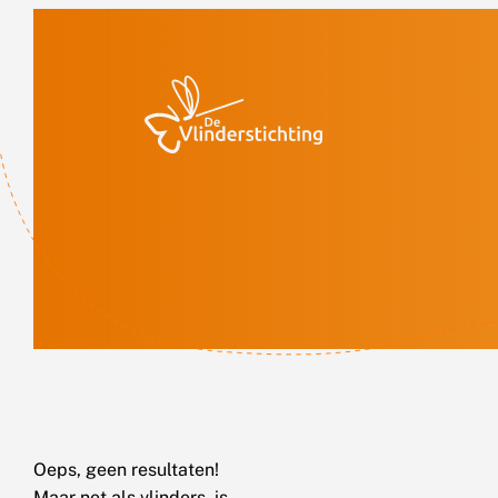
Doorgaan naar inhoud
Oeps, geen resultaten!
Maar net als vlinders, is