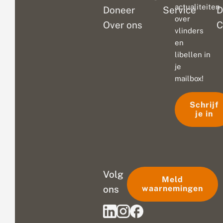
actualiteiten
Doneer
Service
D
over
Over ons
C
vlinders
en
libellen in
je
mailbox!
Schrijf
je in
Volg
Meld
ons
waarnemingen