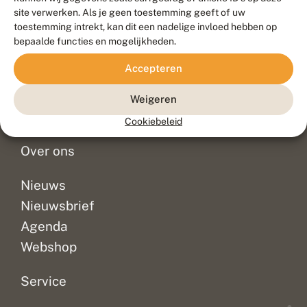
Duurzaam ontwikkeld door
Go2People
, ontworpen door
site verwerken. Als je geen toestemming geeft of uw
Blue Field Agency
toestemming intrekt, kan dit een nadelige invloed hebben op
Privacy
bepaalde functies en mogelijkheden.
Contact
Disclaimer
Accepteren
Sitemap
Veelgestelde vragen
Waarnemingen
Weigeren
Doneer
Cookiebeleid
Over ons
Nieuws
Nieuwsbrief
Agenda
Webshop
Service