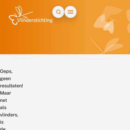
Doorgaan naar inhoud
Oeps,
geen
resultaten!
Maar
net
als
vlinders,
is
de