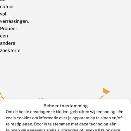
natuur
vol
verrassingen.
Probeer
een
andere
zoekterm!
Beheer toestemming
Om de beste ervaringen te bieden, gebruiken wij technologieën
zoals cookies om informatie over je apparaat op te slaan en/of
te raadplegen. Door in te stemmen met deze technologieën
Meld waarnemingen
© 2026 Vlinderstichting
kunnen wij gegevens zoals surfgedrag of unieke ID's op deze