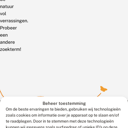
natuur
vol
verrassingen.
Probeer
een
andere
zoekterm!
Beheer toestemming
Om de beste ervaringen te bieden, gebruiken wij technologieën
zoals cookies om informatie over je apparaat op te slaan en/of
te raadplegen. Door in te stemmen met deze technologieën
Meld waarnemingen
© 2026 Vlinderstichting
kunnen wij gegevens zoals surfgedrag of unieke ID's op deze