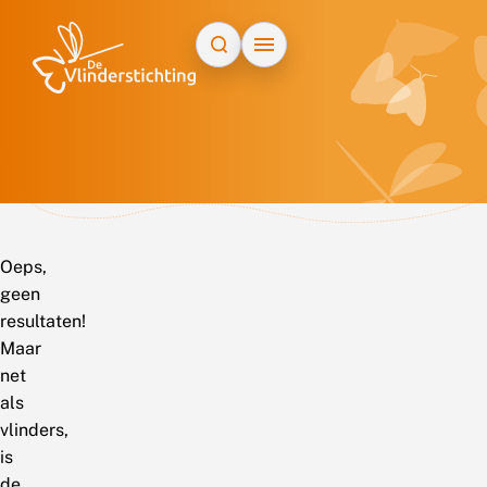
Doorgaan naar inhoud
Oeps,
geen
resultaten!
Maar
net
als
vlinders,
is
de