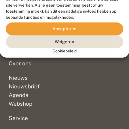
Duurzaam ontwikkeld door
Go2People
, ontworpen door
site verwerken. Als je geen toestemming geeft of uw
Blue Field Agency
toestemming intrekt, kan dit een nadelige invloed hebben op
Privacy
bepaalde functies en mogelijkheden.
Contact
Disclaimer
Accepteren
Sitemap
Veelgestelde vragen
Waarnemingen
Weigeren
Doneer
Cookiebeleid
Over ons
Nieuws
Nieuwsbrief
Agenda
Webshop
Service