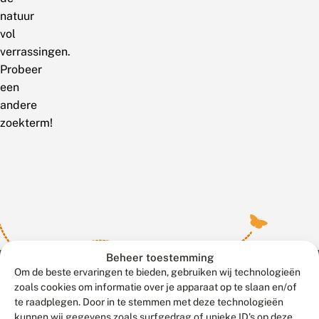
natuur
vol
verrassingen.
Probeer
een
andere
zoekterm!
Beheer toestemming
Om de beste ervaringen te bieden, gebruiken wij technologieën
zoals cookies om informatie over je apparaat op te slaan en/of
te raadplegen. Door in te stemmen met deze technologieën
Meld waarnemingen
© 2026 Vlinderstichting
kunnen wij gegevens zoals surfgedrag of unieke ID's op deze