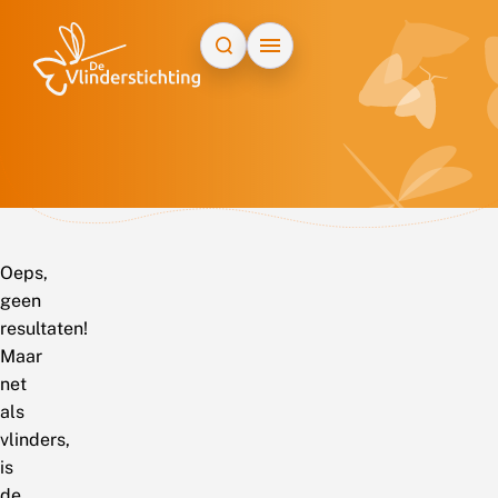
Doorgaan naar inhoud
Oeps,
geen
resultaten!
Maar
net
als
vlinders,
is
de