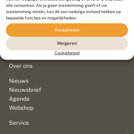
Duurzaam ontwikkeld door
Go2People
, ontworpen door
site verwerken. Als je geen toestemming geeft of uw
Blue Field Agency
toestemming intrekt, kan dit een nadelige invloed hebben op
Privacy
bepaalde functies en mogelijkheden.
Contact
Disclaimer
Accepteren
Sitemap
Veelgestelde vragen
Waarnemingen
Weigeren
Doneer
Cookiebeleid
Over ons
Nieuws
Nieuwsbrief
Agenda
Webshop
Service