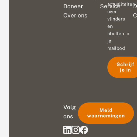
actualiteiten
Doneer
Service
D
over
Over ons
C
vlinders
en
libellen in
je
mailbox!
Schrijf
je in
Volg
Meld
ons
waarnemingen