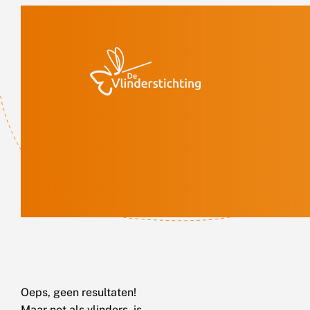
Doorgaan naar inhoud
Oeps, geen resultaten!
Maar net als vlinders, is