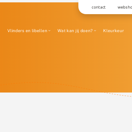
contact
websh
Vlinders en libellen
Wat kan jij doen?
Kleurkeur