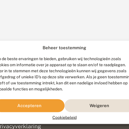
Beheer toestemming
 de beste ervaringen te bieden, gebruiken wij technologieën zoals
okies om informatie over je apparaat op te slaan en/of te raadplegen.
or in te stemmen met deze technologieën kunnen wij gegevens zoals
rfgedrag of unieke ID's op deze site verwerken. Als je geen toestemmi
eft of uw toestemming intrekt, kan dit een nadelige invloed hebben op
paalde functies en mogelijkheden.
ef
olofon
Accepteren
Weigeren
isclaimer
erantwoording
Cookiebeleid
am ontwikkeld door
Go2People
, ontworpen door
Blue Field Agency
|
Pr
rivacyverklaring