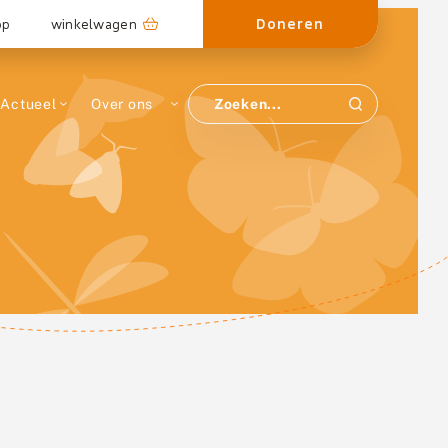
Doneren
op
winkelwagen
Actueel
Over ons