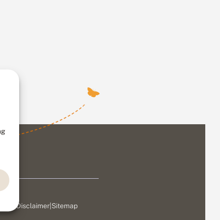
ng
ivacy
|
Disclaimer
|
Sitemap