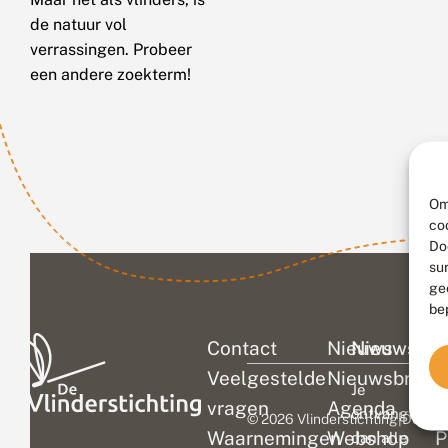
de natuur vol
verrassingen. Probeer
een andere zoekterm!
Om
co
Do
su
ge
be
Contact
Nieuws
Nieuwsbri
C
Veelgestelde
Nieuwsbrief
D
Je
vragen
Agenda
V
ontvangt
© 2026 Vlinderstichting
|
Duurza
Waarnemingen
Webshop
P
dan alle