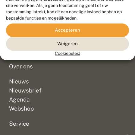
Duurzaam ontwikkeld door
Go2People
, ontworpen door
site verwerken. Als je geen toestemming geeft of uw
Blue Field Agency
toestemming intrekt, kan dit een nadelige invloed hebben op
Privacy
bepaalde functies en mogelijkheden.
Contact
Disclaimer
Accepteren
Sitemap
Veelgestelde vragen
Waarnemingen
Weigeren
Doneer
Cookiebeleid
Over ons
Nieuws
Nieuwsbrief
Agenda
Webshop
Service