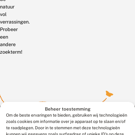
natuur
vol
verrassingen.
Probeer
een
andere
zoekterm!
Beheer toestemming
Om de beste ervaringen te bieden, gebruiken wij technologieën
zoals cookies om informatie over je apparaat op te slaan en/of
te raadplegen. Door in te stemmen met deze technologieën
Meld waarnemingen
© 2026 Vlinderstichting
kunnen wij gegevens zoals surfgedrag of unieke ID's op deze