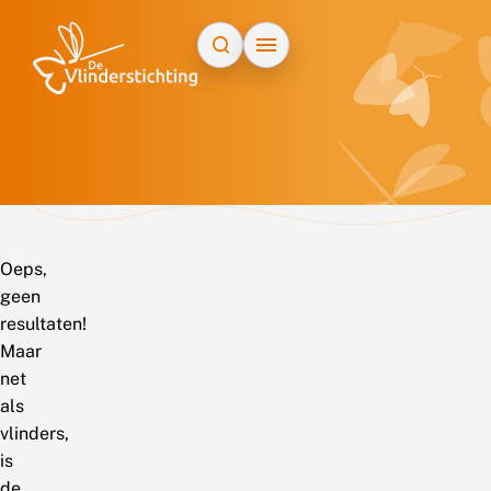
Doorgaan naar inhoud
Oeps,
geen
resultaten!
Maar
net
als
vlinders,
is
de