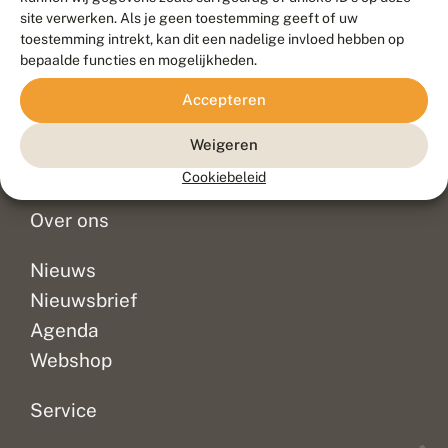
Duurzaam ontwikkeld door
Go2People
, ontworpen door
site verwerken. Als je geen toestemming geeft of uw
Blue Field Agency
toestemming intrekt, kan dit een nadelige invloed hebben op
Privacy
bepaalde functies en mogelijkheden.
Contact
Disclaimer
Accepteren
Sitemap
Veelgestelde vragen
Waarnemingen
Weigeren
Doneer
Cookiebeleid
Over ons
Nieuws
Nieuwsbrief
Agenda
Webshop
Service