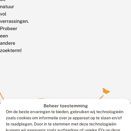
natuur
vol
verrassingen.
Probeer
een
andere
zoekterm!
Beheer toestemming
Om de beste ervaringen te bieden, gebruiken wij technologieën
zoals cookies om informatie over je apparaat op te slaan en/of
te raadplegen. Door in te stemmen met deze technologieën
Meld waarnemingen
© 2026 Vlinderstichting
kunnen wij gegevens zoals surfgedrag of unieke ID's op deze