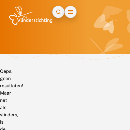
Doorgaan naar inhoud
Oeps,
geen
resultaten!
Maar
net
als
vlinders,
is
de