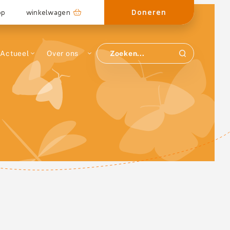
Doneren
op
winkelwagen
Actueel
Over ons