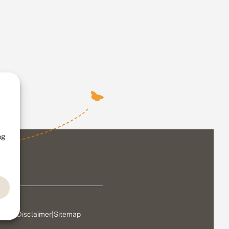
ng
ivacy
|
Disclaimer
|
Sitemap