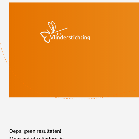
Doorgaan naar inhoud
Oeps, geen resultaten!
Maar net als vlinders, is