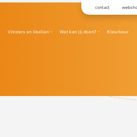
contact
websh
Vlinders en libellen
Wat kan jij doen?
Kleurkeur