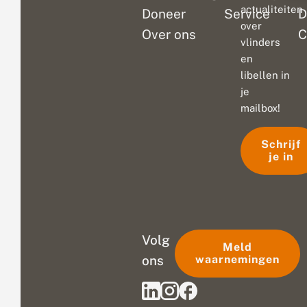
actualiteiten
Doneer
Service
D
over
Over ons
C
vlinders
en
libellen in
je
mailbox!
Schrijf
je in
Volg
Meld
ons
waarnemingen