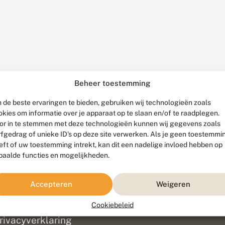
Beheer toestemming
 de beste ervaringen te bieden, gebruiken wij technologieën zoals
okies om informatie over je apparaat op te slaan en/of te raadplegen.
or in te stemmen met deze technologieën kunnen wij gegevens zoals
rfgedrag of unieke ID's op deze site verwerken. Als je geen toestemmi
eft of uw toestemming intrekt, kan dit een nadelige invloed hebben op
paalde functies en mogelijkheden.
ef
olofon
Accepteren
Weigeren
isclaimer
erantwoording
Cookiebeleid
am ontwikkeld door
Go2People
, ontworpen door
Blue Field Agency
|
Pr
rivacyverklaring