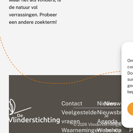
de natuur vol
verrassingen. Probeer
een andere zoekterm!
Om
co
Do
su
ge
be
Contact
Nieuws
Nieuwsbri
C
Veelgestelde
Nieuwsbrief
D
Je
vragen
Agenda
V
ontvangt
© 2026 Vlinderstichting
|
Duurza
Waarnemingen
Webshop
P
dan alle