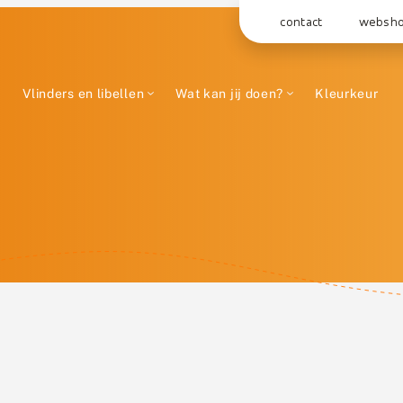
contact
websh
Vlinders en libellen
Wat kan jij doen?
Kleurkeur