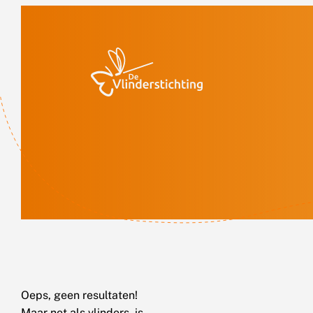
Doorgaan naar inhoud
Oeps, geen resultaten!
Maar net als vlinders, is