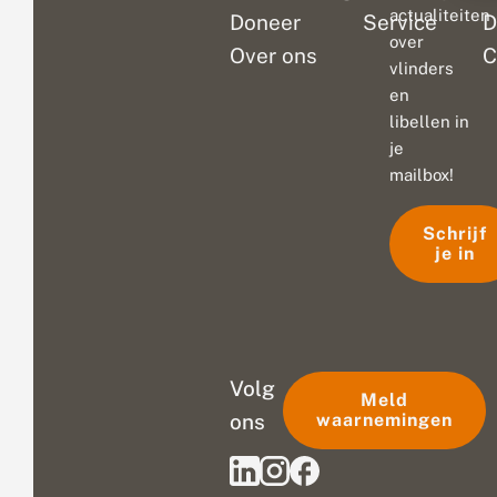
actualiteiten
Doneer
Service
D
over
Over ons
C
vlinders
en
libellen in
je
mailbox!
Schrijf
je in
Volg
Meld
ons
waarnemingen