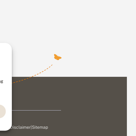
ng
ivacy
|
Disclaimer
|
Sitemap