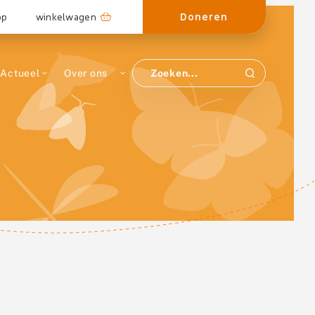
Doneren
op
winkelwagen
Actueel
Over ons