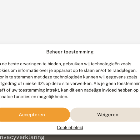
Beheer toestemming
 de beste ervaringen te bieden, gebruiken wij technologieën zoals
okies om informatie over je apparaat op te slaan en/of te raadplegen.
or in te stemmen met deze technologieën kunnen wij gegevens zoals
rfgedrag of unieke ID's op deze site verwerken. Als je geen toestemmi
eft of uw toestemming intrekt, kan dit een nadelige invloed hebben op
paalde functies en mogelijkheden.
ef
olofon
Accepteren
Weigeren
isclaimer
erantwoording
Cookiebeleid
am ontwikkeld door
Go2People
, ontworpen door
Blue Field Agency
|
Pr
rivacyverklaring