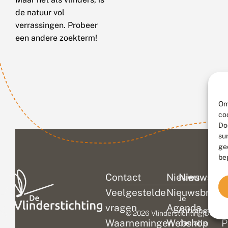
de natuur vol
verrassingen. Probeer
een andere zoekterm!
Om
co
Do
su
ge
be
Contact
Nieuws
Nieuwsbri
C
Veelgestelde
Nieuwsbrief
D
Je
vragen
Agenda
V
ontvangt
© 2026 Vlinderstichting
|
Duurza
Waarnemingen
Webshop
P
dan alle