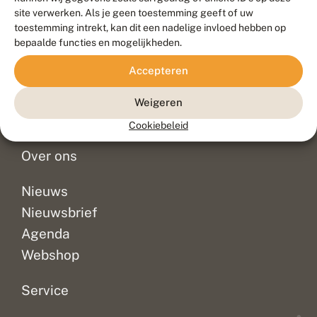
Duurzaam ontwikkeld door
Go2People
, ontworpen door
site verwerken. Als je geen toestemming geeft of uw
Blue Field Agency
toestemming intrekt, kan dit een nadelige invloed hebben op
Privacy
bepaalde functies en mogelijkheden.
Contact
Disclaimer
Accepteren
Sitemap
Veelgestelde vragen
Waarnemingen
Weigeren
Doneer
Cookiebeleid
Over ons
Nieuws
Nieuwsbrief
Agenda
Webshop
Service