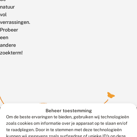
natuur
vol
verrassingen.
Probeer
een
andere
zoekterm!
Beheer toestemming
Om de beste ervaringen te bieden, gebruiken wij technologieën
zoals cookies om informatie over je apparaat op te slaan en/of
te raadplegen. Door in te stemmen met deze technologieën
Meld waarnemingen
© 2026 Vlinderstichting
kunnen wij gegevens zoals surfgedrag of unieke ID's op deze