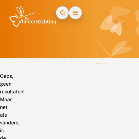
Doorgaan naar inhoud
Oeps,
geen
resultaten!
Maar
net
als
vlinders,
is
de