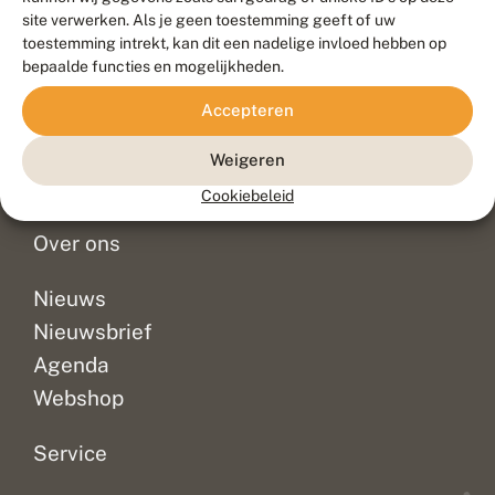
Duurzaam ontwikkeld door
Go2People
, ontworpen door
site verwerken. Als je geen toestemming geeft of uw
Blue Field Agency
toestemming intrekt, kan dit een nadelige invloed hebben op
Privacy
bepaalde functies en mogelijkheden.
Contact
Disclaimer
Accepteren
Sitemap
Veelgestelde vragen
Waarnemingen
Weigeren
Doneer
Cookiebeleid
Over ons
Nieuws
Nieuwsbrief
Agenda
Webshop
Service