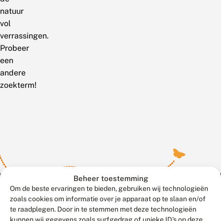
natuur
vol
verrassingen.
Probeer
een
andere
zoekterm!
Beheer toestemming
Om de beste ervaringen te bieden, gebruiken wij technologieën
zoals cookies om informatie over je apparaat op te slaan en/of
te raadplegen. Door in te stemmen met deze technologieën
Meld waarnemingen
© 2026 Vlinderstichting
kunnen wij gegevens zoals surfgedrag of unieke ID's op deze