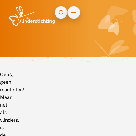
Doorgaan naar inhoud
Oeps,
geen
resultaten!
Maar
net
als
vlinders,
is
de