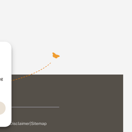
ng
ivacy
|
Disclaimer
|
Sitemap