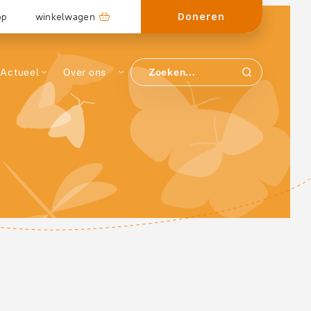
Doneren
op
winkelwagen
Actueel
Over ons