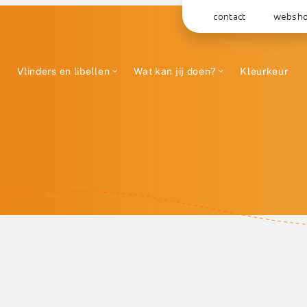
contact
websh
Vlinders en libellen
Wat kan jij doen?
Kleurkeur