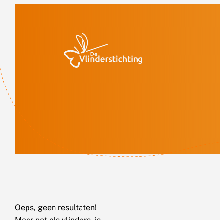
Doorgaan naar inhoud
Oeps, geen resultaten!
Maar net als vlinders, is