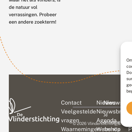
de natuur vol
verrassingen. Probeer
een andere zoekterm!
Om
co
Do
su
ge
be
Contact
Nieuws
Nieuwsbri
C
Veelgestelde
Nieuwsbrief
D
Je
vragen
Agenda
V
ontvangt
© 2026 Vlinderstichting
|
Duurza
Waarnemingen
Webshop
P
dan alle