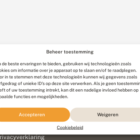
Beheer toestemming
 de beste ervaringen te bieden, gebruiken wij technologieën zoals
okies om informatie over je apparaat op te slaan en/of te raadplegen.
or in te stemmen met deze technologieën kunnen wij gegevens zoals
rfgedrag of unieke ID's op deze site verwerken. Als je geen toestemmi
eft of uw toestemming intrekt, kan dit een nadelige invloed hebben op
paalde functies en mogelijkheden.
ef
olofon
Accepteren
Weigeren
isclaimer
erantwoording
Cookiebeleid
am ontwikkeld door
Go2People
, ontworpen door
Blue Field Agency
|
Pr
rivacyverklaring