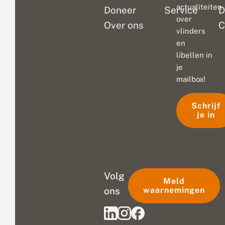
actualiteiten
Doneer
Service
D
over
Over ons
C
vlinders
en
libellen in
je
mailbox!
Schrijf
je in
Volg
Meld
ons
waarnemingen