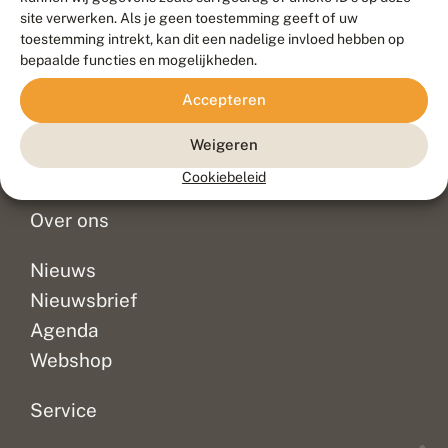
Duurzaam ontwikkeld door
Go2People
, ontworpen door
site verwerken. Als je geen toestemming geeft of uw
Blue Field Agency
toestemming intrekt, kan dit een nadelige invloed hebben op
Privacy
bepaalde functies en mogelijkheden.
Contact
Disclaimer
Accepteren
Sitemap
Veelgestelde vragen
Waarnemingen
Weigeren
Doneer
Cookiebeleid
Over ons
Nieuws
Nieuwsbrief
Agenda
Webshop
Service