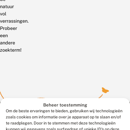
natuur
vol
verrassingen.
Probeer
een
andere
zoekterm!
Beheer toestemming
Om de beste ervaringen te bieden, gebruiken wij technologieën
zoals cookies om informatie over je apparaat op te slaan en/of
te raadplegen. Door in te stemmen met deze technologieën
Meld waarnemingen
© 2026 Vlinderstichting
kunnen wij gegevens zoals surfgedrag of unieke ID's op deze