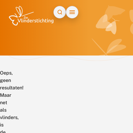
Doorgaan naar inhoud
Oeps,
geen
resultaten!
Maar
net
als
vlinders,
is
de