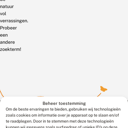
natuur
vol
verrassingen.
Probeer
een
andere
zoekterm!
Beheer toestemming
Om de beste ervaringen te bieden, gebruiken wij technologieën
zoals cookies om informatie over je apparaat op te slaan en/of
te raadplegen. Door in te stemmen met deze technologieën
Meld waarnemingen
© 2026 Vlinderstichting
kunnen wij gegevens zoals surfgedrag of unieke ID's op deze