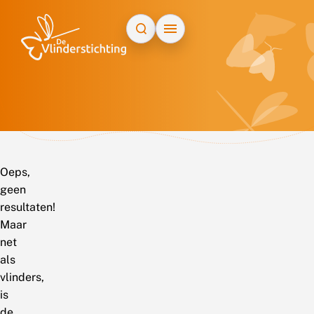
Doorgaan naar inhoud
Oeps,
geen
resultaten!
Maar
net
als
vlinders,
is
de