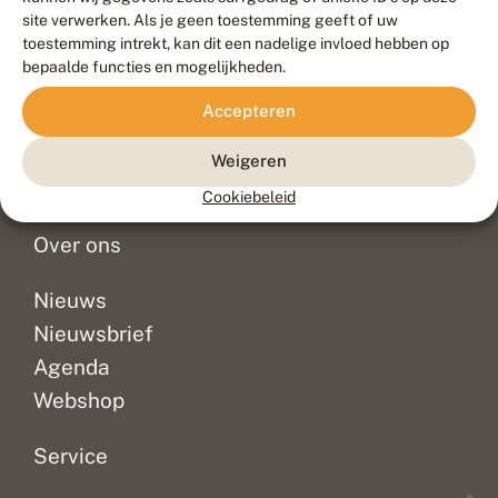
Duurzaam ontwikkeld door
Go2People
, ontworpen door
site verwerken. Als je geen toestemming geeft of uw
Blue Field Agency
toestemming intrekt, kan dit een nadelige invloed hebben op
Privacy
bepaalde functies en mogelijkheden.
Contact
Disclaimer
Accepteren
Sitemap
Veelgestelde vragen
Waarnemingen
Weigeren
Doneer
Cookiebeleid
Over ons
Nieuws
Nieuwsbrief
Agenda
Webshop
Service