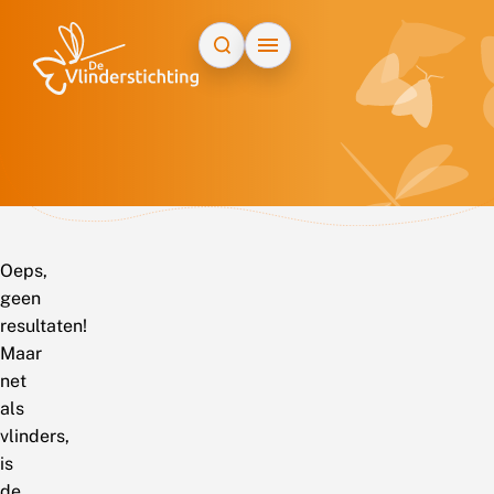
Doorgaan naar inhoud
Oeps,
geen
resultaten!
Maar
net
als
vlinders,
is
de