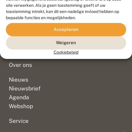
Duurzaam ontwikkeld door
Go2People
, ontworpen door
site verwerken. Als je geen toestemming geeft of uw
Blue Field Agency
toestemming intrekt, kan dit een nadelige invloed hebben op
Privacy
bepaalde functies en mogelijkheden.
Contact
Disclaimer
Accepteren
Sitemap
Veelgestelde vragen
Waarnemingen
Weigeren
Doneer
Cookiebeleid
Over ons
Nieuws
Nieuwsbrief
Agenda
Webshop
Service