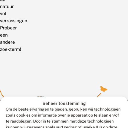
natuur
vol
verrassingen.
Probeer
een
andere
zoekterm!
Beheer toestemming
Om de beste ervaringen te bieden, gebruiken wij technologieën
zoals cookies om informatie over je apparaat op te slaan en/of
te raadplegen. Door in te stemmen met deze technologieën
Meld waarnemingen
© 2026 Vlinderstichting
kunnen wij gegevens zoals surfgedrag of unieke ID's op deze