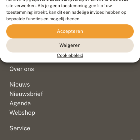
Duurzaam ontwikkeld door
Go2People
, ontworpen door
site verwerken. Als je geen toestemming geeft of uw
Blue Field Agency
toestemming intrekt, kan dit een nadelige invloed hebben op
Privacy
bepaalde functies en mogelijkheden.
Contact
Disclaimer
Accepteren
Sitemap
Veelgestelde vragen
Waarnemingen
Weigeren
Doneer
Cookiebeleid
Over ons
Nieuws
Nieuwsbrief
Agenda
Webshop
Service