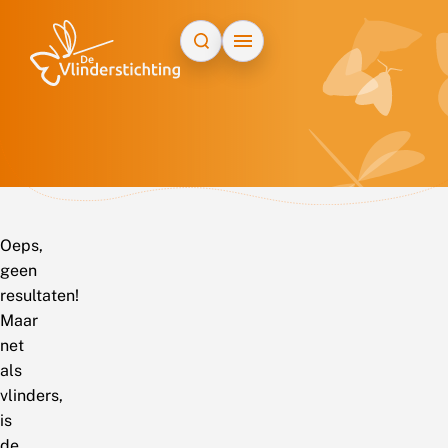
Doorgaan naar inhoud
Oeps,
geen
resultaten!
Maar
net
als
vlinders,
is
de