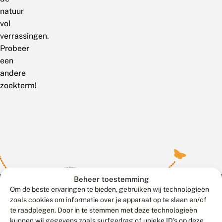
natuur
vol
verrassingen.
Probeer
een
andere
zoekterm!
Beheer toestemming
Om de beste ervaringen te bieden, gebruiken wij technologieën
zoals cookies om informatie over je apparaat op te slaan en/of
te raadplegen. Door in te stemmen met deze technologieën
Meld waarnemingen
© 2026 Vlinderstichting
kunnen wij gegevens zoals surfgedrag of unieke ID's op deze