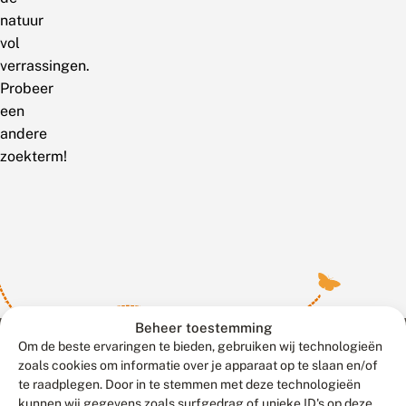
natuur
vol
verrassingen.
Probeer
een
andere
zoekterm!
Beheer toestemming
Om de beste ervaringen te bieden, gebruiken wij technologieën
zoals cookies om informatie over je apparaat op te slaan en/of
te raadplegen. Door in te stemmen met deze technologieën
Meld waarnemingen
© 2026 Vlinderstichting
kunnen wij gegevens zoals surfgedrag of unieke ID's op deze