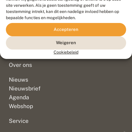
Duurzaam ontwikkeld door
Go2People
, ontworpen door
site verwerken. Als je geen toestemming geeft of uw
Blue Field Agency
toestemming intrekt, kan dit een nadelige invloed hebben op
Privacy
bepaalde functies en mogelijkheden.
Contact
Disclaimer
Accepteren
Sitemap
Veelgestelde vragen
Waarnemingen
Weigeren
Doneer
Cookiebeleid
Over ons
Nieuws
Nieuwsbrief
Agenda
Webshop
Service