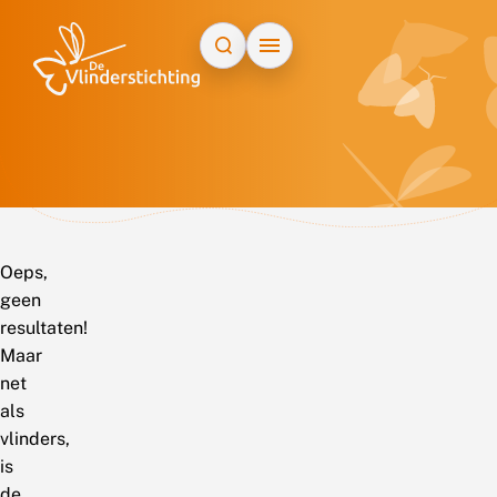
Doorgaan naar inhoud
Oeps,
geen
resultaten!
Maar
net
als
vlinders,
is
de