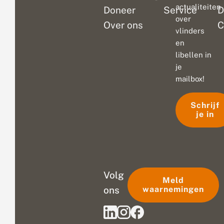
actualiteiten
Doneer
Service
D
over
Over ons
C
vlinders
en
libellen in
je
mailbox!
Schrijf
je in
Volg
Meld
ons
waarnemingen