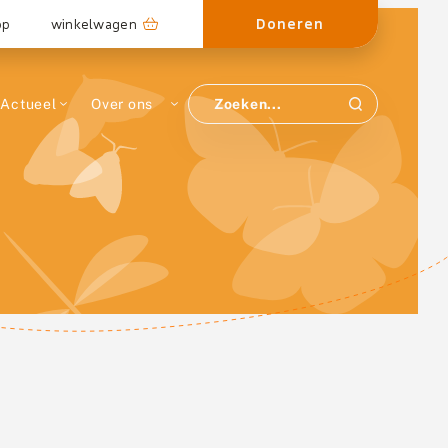
Doneren
op
winkelwagen
Actueel
Over ons