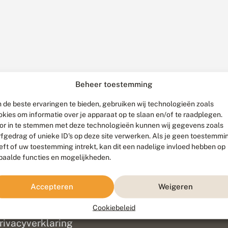
Beheer toestemming
 de beste ervaringen te bieden, gebruiken wij technologieën zoals
okies om informatie over je apparaat op te slaan en/of te raadplegen.
or in te stemmen met deze technologieën kunnen wij gegevens zoals
rfgedrag of unieke ID's op deze site verwerken. Als je geen toestemmi
eft of uw toestemming intrekt, kan dit een nadelige invloed hebben op
paalde functies en mogelijkheden.
ef
olofon
Accepteren
Weigeren
isclaimer
erantwoording
Cookiebeleid
am ontwikkeld door
Go2People
, ontworpen door
Blue Field Agency
|
Pr
rivacyverklaring