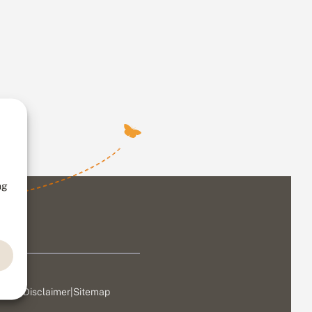
ng
ivacy
|
Disclaimer
|
Sitemap