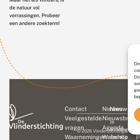
de natuur vol
verrassingen. Probeer
een andere zoekterm!
Om
co
Do
su
ge
be
Contact
Nieuws
Nieuwsbri
C
Veelgestelde
Nieuwsbrief
D
Je
vragen
Agenda
V
ontvangt
© 2026 Vlinderstichting
|
Duurza
Waarnemingen
Webshop
P
dan alle