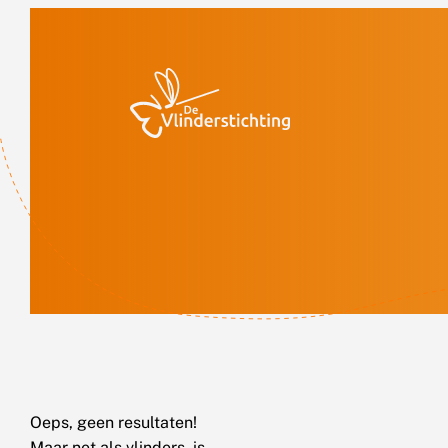
Doorgaan naar inhoud
Oeps, geen resultaten!
Maar net als vlinders, is