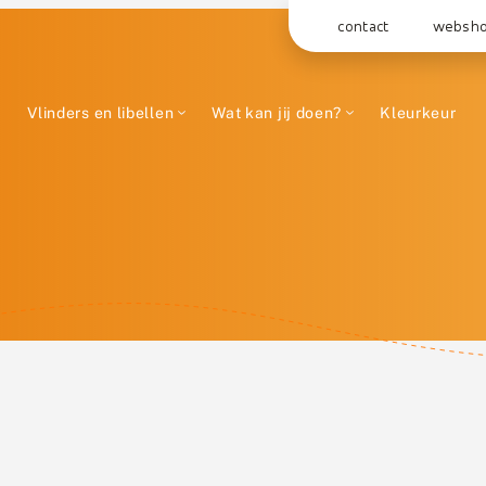
contact
websh
Vlinders en libellen
Wat kan jij doen?
Kleurkeur