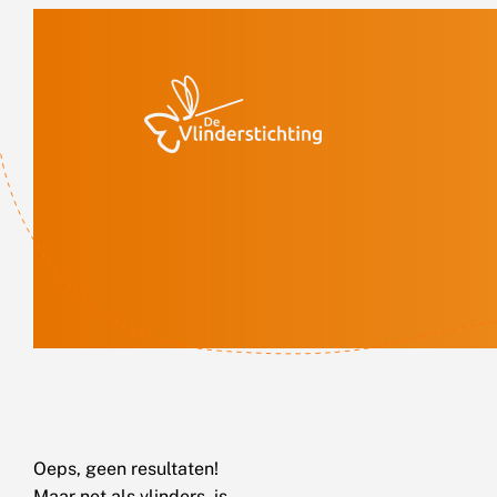
Doorgaan naar inhoud
Oeps, geen resultaten!
Maar net als vlinders, is