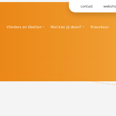
contact
websh
Vlinders en libellen
Wat kan jij doen?
Kleurkeur