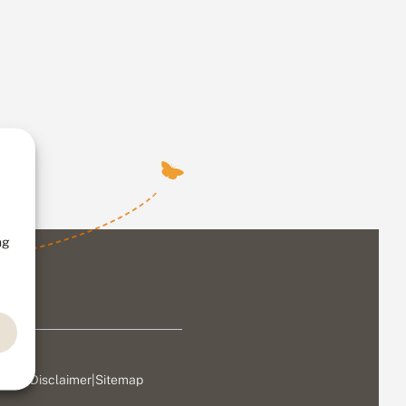
ng
ivacy
|
Disclaimer
|
Sitemap