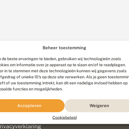
Beheer toestemming
 de beste ervaringen te bieden, gebruiken wij technologieën zoals
okies om informatie over je apparaat op te slaan en/of te raadplegen.
or in te stemmen met deze technologieën kunnen wij gegevens zoals
rfgedrag of unieke ID's op deze site verwerken. Als je geen toestemmi
eft of uw toestemming intrekt, kan dit een nadelige invloed hebben op
paalde functies en mogelijkheden.
ef
olofon
Accepteren
Weigeren
isclaimer
erantwoording
Cookiebeleid
am ontwikkeld door
Go2People
, ontworpen door
Blue Field Agency
|
Pr
rivacyverklaring