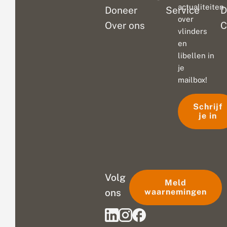
actualiteiten
Doneer
Service
D
over
Over ons
C
vlinders
en
libellen in
je
mailbox!
Schrijf
je in
Volg
Meld
ons
waarnemingen