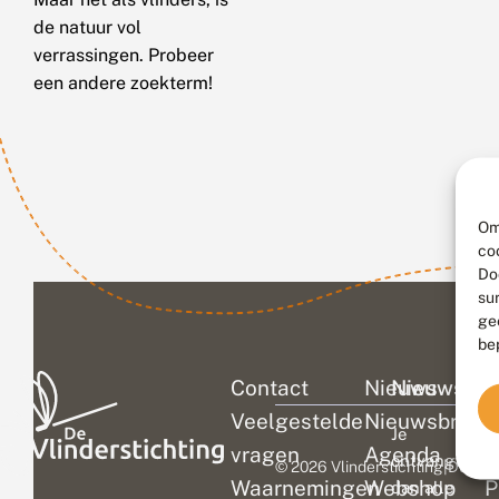
de natuur vol
verrassingen. Probeer
een andere zoekterm!
Om
co
Do
su
ge
be
Contact
Nieuws
Nieuwsbri
C
Veelgestelde
Nieuwsbrief
D
Je
vragen
Agenda
V
ontvangt
© 2026 Vlinderstichting
|
Duurza
Waarnemingen
Webshop
P
dan alle